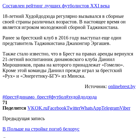
Составлен рейтинг лучших футболистов XXI века
18-летний Худойдодзода регулярно вызывался в сборные
своей страны различных возрастов. В настоящее время он
является игроком молодежной сборной Таджикистана.
Ранее за брестский клуб в 2016 году выступал еще один
представитель Таджикистана Джахонгир Эргашев.
Также стало известно, что в Брест на правах аренды вернулся
21-летний воспитанник динамовского клуба Даниил
Мирошников, права на которого принадлежат «Гомелю»‎.
Кроме этой команды Даниил прежде играл за брестский
«Рух»‎ и «Энергетику-БГУ» из Минска.
Источник:
onlinebrest.by
#брест
#динамо_брест
#футбол
#худойдодзода
71
Поделится
VK
OK.ru
Facebook
Twitter
WhatsApp
Telegram
Viber
Предыдущая запись
В Польше на стройке погиб белорус