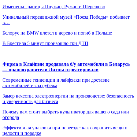
Изменены границы Пружан, Ружан и Шерешево
Уникальный передвижной музей «Поезд Победы» побывает
в…
Белорус на BMW влетел в дерево и погиб в Польше
В Бресте за 5 минут произошло три ДТП
Фирма в Клайпеде продавала б/у автомобили в Беларусь
— правоохранители Литвы отреагировали
Современные тенденции и лайфхаки при доставке
автомобилей из-за рубежа
Замер качества электроэнергии на производстве: безопасность
и уверенность для бизнеса
Почему вам стоит выбрать культиватор для вашего сада или
огорода
Эффективная упаковка при переезде: как сохранить вещи в
целости и порядке