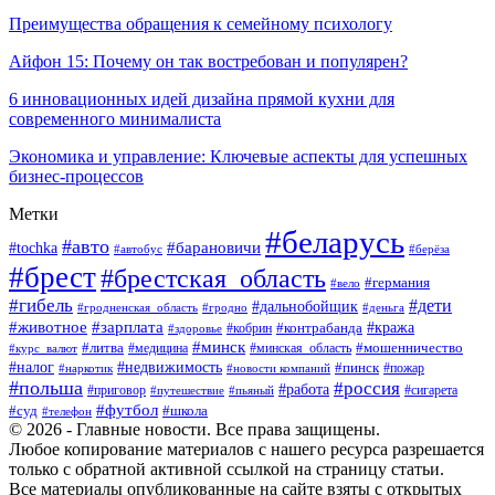
Преимущества обращения к семейному психологу
Айфон 15: Почему он так востребован и популярен?
6 инновационных идей дизайна прямой кухни для
современного минималиста
Экономика и управление: Ключевые аспекты для успешных
бизнес-процессов
Метки
#беларусь
#авто
#tochka
#барановичи
#берёза
#автобус
#брест
#брестская_область
#германия
#вело
#гибель
#дети
#дальнобойщик
#гродно
#деньга
#гродненская_область
#животное
#зарплата
#контрабанда
#кража
#кобрин
#здоровье
#минск
#литва
#минская_область
#мошенничество
#курс_валют
#медицина
#налог
#недвижимость
#пинск
#пожар
#наркотик
#новости компаний
#польша
#россия
#работа
#сигарета
#приговор
#путешествие
#пьяный
#футбол
#суд
#школа
#телефон
© 2026 - Главные новости. Все права защищены.
Любое копирование материалов с нашего ресурса разрешается
только с обратной активной ссылкой на страницу статьи.
Все материалы опубликованные на сайте взяты с открытых