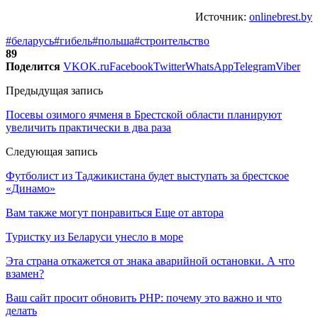
Источник:
onlinebrest.by
#беларусь
#гибель
#польша
#строительство
89
Поделится
VK
OK.ru
Facebook
Twitter
WhatsApp
Telegram
Viber
Предыдущая запись
Посевы озимого ячменя в Брестской области планируют
увеличить практически в два раза
Следующая запись
Футболист из Таджикистана будет выступать за брестское
«Динамо»
Вам также могут понравиться
Еще от автора
Туристку из Беларуси унесло в море
Эта страна откажется от знака аварийной остановки. А что
взамен?
Ваш сайт просит обновить PHP: почему это важно и что
делать