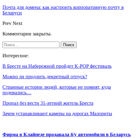
Почта для домена: как настроить корпоративную почту в
Беларуси
Prev
Next
Комментарии закрыты.
Интересное:
В Бресте на Набережной пройдет K-POP фестиваль
Можно ли продлить декретный отпуск?
Странные истории людей, которые не помнят, куда
подевались…
Пропал без вести 31-летний житель Бреста
Зачем устанавливают камеры на дорогах Малориты
Фирма в Клайпеде продавала б/у автомобили в Беларусь