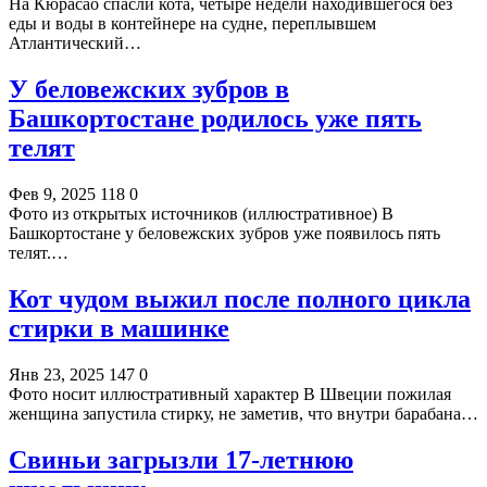
На Кюрасао спасли кота, четыре недели находившегося без
еды и воды в контейнере на судне, переплывшем
Атлантический…
У беловежских зубров в
Башкортостане родилось уже пять
телят
Фев 9, 2025
118
0
Фото из открытых источников (иллюстративное) В
Башкортостане у беловежских зубров уже появилось пять
телят.…
Кот чудом выжил после полного цикла
стирки в машинке
Янв 23, 2025
147
0
Фото носит иллюстративный характер В Швеции пожилая
женщина запустила стирку, не заметив, что внутри барабана…
Свиньи загрызли 17-летнюю