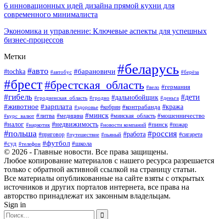
6 инновационных идей дизайна прямой кухни для
современного минималиста
Экономика и управление: Ключевые аспекты для успешных
бизнес-процессов
Метки
#беларусь
#авто
#tochka
#барановичи
#берёза
#автобус
#брест
#брестская_область
#германия
#вело
#гибель
#дети
#дальнобойщик
#гродно
#деньга
#гродненская_область
#животное
#зарплата
#контрабанда
#кража
#кобрин
#здоровье
#минск
#литва
#минская_область
#мошенничество
#курс_валют
#медицина
#налог
#недвижимость
#пинск
#пожар
#наркотик
#новости компаний
#польша
#россия
#работа
#сигарета
#приговор
#путешествие
#пьяный
#футбол
#суд
#школа
#телефон
© 2026 - Главные новости. Все права защищены.
Любое копирование материалов с нашего ресурса разрешается
только с обратной активной ссылкой на страницу статьи.
Все материалы опубликованные на сайте взяты с открытых
источников и других порталов интернета, все права на
авторство принадлежат их законным владельцам.
Sign in