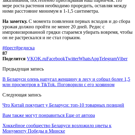
закаливания, постепенно приоткрывая наш парничок. По
мере роста растения необходимо проредить, оставляя между
ними расстояние минимум в 1-1,5 сантиметра.
На заметку.
С момента появления первых всходов и до сбора
урожая должно пройти не менее 20 дней. Редис с
импровизированной грядки стараемся убирать вовремя, чтобы
он не растрескался и не стал горьким.
#брест
#редиска
87
Поделится
VK
OK.ru
Facebook
Twitter
WhatsApp
Telegram
Viber
Предыдущая запись
В Беларуси олень напугал женщину в лесу и собрал более 1,5
млн просмотров в TikTok. Поговорили с его хозяином
Следующая запись
Что Китай покупает у Беларуси: топ-10 товарных позиций
Вам также могут понравиться
Еще от автора
Хоккейное сообщество Беларуси возложило цветы к
Монументу Победы в Минске