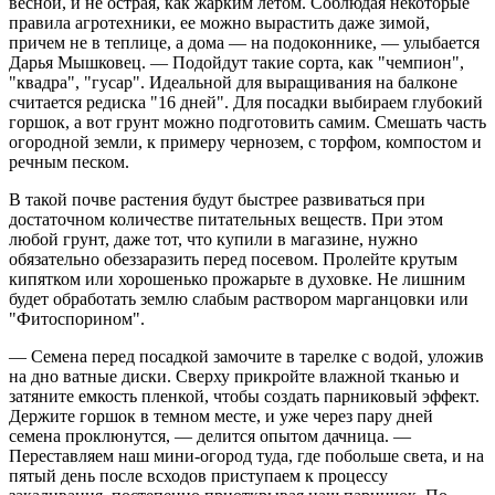
весной, и не острая, как жарким летом. Соблюдая некоторые
правила агротехники, ее можно вырастить даже зимой,
причем не в теплице, а дома — на подоконнике, — улыбается
Дарья Мышковец. — Подойдут такие сорта, как "чемпион",
"квадра", "гусар". Идеальной для выращивания на балконе
считается редиска "16 дней". Для посадки выбираем глубокий
горшок, а вот грунт можно подготовить самим. Смешать часть
огородной земли, к примеру чернозем, с торфом, компостом и
речным песком.
В такой почве растения будут быстрее развиваться при
достаточном количестве питательных веществ. При этом
любой грунт, даже тот, что купили в магазине, нужно
обязательно обеззаразить перед посевом. Пролейте крутым
кипятком или хорошенько прожарьте в духовке. Не лишним
будет обработать землю слабым раствором марганцовки или
"Фитоспорином".
— Семена перед посадкой замочите в тарелке с водой, уложив
на дно ватные диски. Сверху прикройте влажной тканью и
затяните емкость пленкой, чтобы создать парниковый эффект.
Держите горшок в темном месте, и уже через пару дней
семена проклюнутся, — делится опытом дачница. —
Переставляем наш мини-огород туда, где побольше света, и на
пятый день после всходов приступаем к процессу