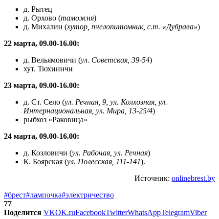
д. Рытец
д. Орхово (
таможня
)
д. Михалин (
хутор, пчелопитомник, с.т. «Дубрава»
)
22 марта, 09.00-16.00:
д. Вельямовичи (
ул. Советская, 39-54
)
хут. Тюхиничи
23 марта, 09.00-16.00:
д. Ст. Село (
ул. Речная, 9, ул. Колхозная, ул.
Интернациональная, ул. Мира, 13-25/4
)
рыбхоз «Раковица»
24 марта, 09.00-16.00:
д. Козловичи (
ул. Рабочая, ул. Речная
)
К. Боярская (
ул. Полесская, 111-141
).
Источник:
onlinebrest.by
#брест
#лампочка
#электричество
77
Поделится
VK
OK.ru
Facebook
Twitter
WhatsApp
Telegram
Viber