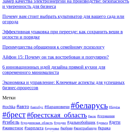
Замер качества электроэнергии на производстве: безопасность
и уверенность для бизнеса
Почему вам стоит выбрать культиватор для вашего сада или
огорода
Эффективная упаковка при переезде: как сохранить вещи в
целости и порядке
Преимущества обращения к семейному психологу
Айфон 15: Почему он так востребован и популярен?
6 инновационных идей дизайна прямой кухни для
современного минималиста
Экономика и управление: Ключевые аспекты для успешных
бизнес-процессов
Метки
#беларусь
#авто
#tochka
#барановичи
#берёза
#автобус
#брест
#брестская_область
#германия
#вело
#гибель
#дети
#дальнобойщик
#гродно
#деньга
#гродненская_область
#животное
#зарплата
#контрабанда
#кража
#кобрин
#здоровье