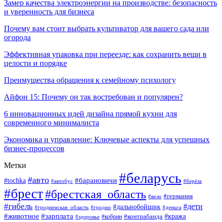
Замер качества электроэнергии на производстве: безопасность
и уверенность для бизнеса
Почему вам стоит выбрать культиватор для вашего сада или
огорода
Эффективная упаковка при переезде: как сохранить вещи в
целости и порядке
Преимущества обращения к семейному психологу
Айфон 15: Почему он так востребован и популярен?
6 инновационных идей дизайна прямой кухни для
современного минималиста
Экономика и управление: Ключевые аспекты для успешных
бизнес-процессов
Метки
#беларусь
#авто
#tochka
#барановичи
#берёза
#автобус
#брест
#брестская_область
#германия
#вело
#гибель
#дети
#дальнобойщик
#гродно
#деньга
#гродненская_область
#животное
#зарплата
#контрабанда
#кража
#кобрин
#здоровье