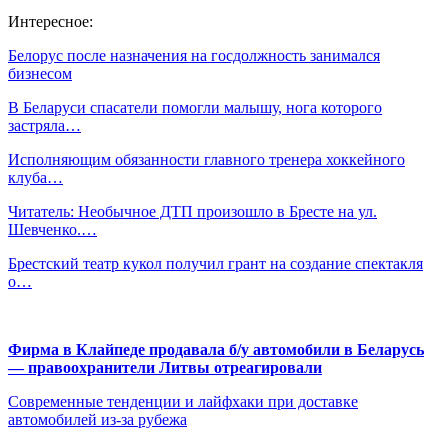
Интересное:
Белорус после назначения на госдолжность занимался
бизнесом
В Беларуси спасатели помогли малышу, нога которого
застряла…
Исполняющим обязанности главного тренера хоккейного
клуба…
Читатель: Необычное ДТП произошло в Бресте на ул.
Шевченко.…
Брестский театр кукол получил грант на создание спектакля
о…
Фирма в Клайпеде продавала б/у автомобили в Беларусь
— правоохранители Литвы отреагировали
Современные тенденции и лайфхаки при доставке
автомобилей из-за рубежа