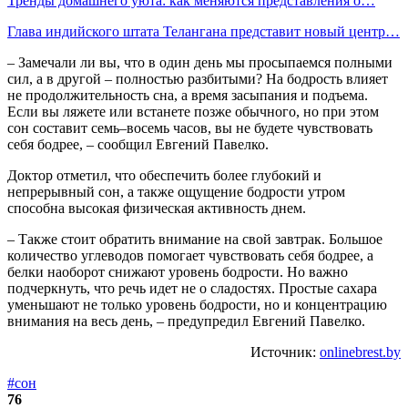
Тренды домашнего уюта: как меняются представления о…
Глава индийского штата Телангана представит новый центр…
– Замечали ли вы, что в один день мы просыпаемся полными
сил, а в другой – полностью разбитыми? На бодрость влияет
не продолжительность сна, а время засыпания и подъема.
Если вы ляжете или встанете позже обычного, но при этом
сон составит семь–восемь часов, вы не будете чувствовать
себя бодрее, – сообщил Евгений Павелко.
Доктор отметил, что обеспечить более глубокий и
непрерывный сон, а также ощущение бодрости утром
способна высокая физическая активность днем.
– Также стоит обратить внимание на свой завтрак. Большое
количество углеводов помогает чувствовать себя бодрее, а
белки наоборот снижают уровень бодрости. Но важно
подчеркнуть, что речь идет не о сладостях. Простые сахара
уменьшают не только уровень бодрости, но и концентрацию
внимания на весь день, – предупредил Евгений Павелко.
Источник:
onlinebrest.by
#сон
76