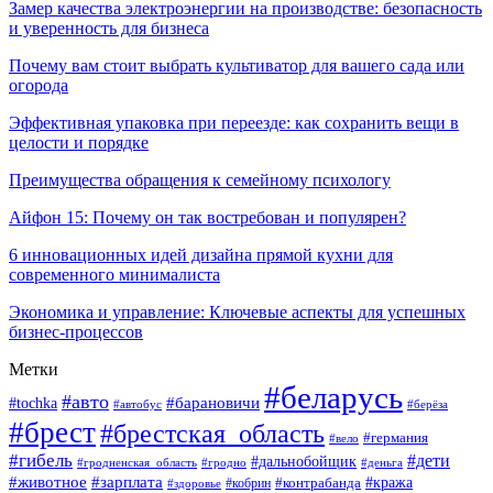
Замер качества электроэнергии на производстве: безопасность
и уверенность для бизнеса
Почему вам стоит выбрать культиватор для вашего сада или
огорода
Эффективная упаковка при переезде: как сохранить вещи в
целости и порядке
Преимущества обращения к семейному психологу
Айфон 15: Почему он так востребован и популярен?
6 инновационных идей дизайна прямой кухни для
современного минималиста
Экономика и управление: Ключевые аспекты для успешных
бизнес-процессов
Метки
#беларусь
#авто
#tochka
#барановичи
#берёза
#автобус
#брест
#брестская_область
#германия
#вело
#гибель
#дети
#дальнобойщик
#гродно
#деньга
#гродненская_область
#животное
#зарплата
#контрабанда
#кража
#кобрин
#здоровье