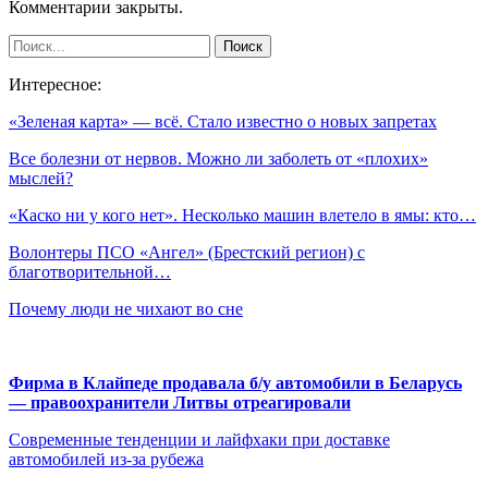
Комментарии закрыты.
Интересное:
«Зеленая карта» — всё. Стало известно о новых запретах
Все болезни от нервов. Можно ли заболеть от «плохих»
мыслей?
«Каско ни у кого нет». Несколько машин влетело в ямы: кто…
Волонтеры ПСО «Ангел» (Брестский регион) с
благотворительной…
Почему люди не чихают во сне
Фирма в Клайпеде продавала б/у автомобили в Беларусь
— правоохранители Литвы отреагировали
Современные тенденции и лайфхаки при доставке
автомобилей из-за рубежа