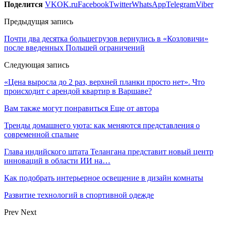
Поделится
VK
OK.ru
Facebook
Twitter
WhatsApp
Telegram
Viber
Предыдущая запись
Почти два десятка большегрузов вернулись в «Козловичи»
после введенных Польшей ограничений
Следующая запись
«Цена выросла до 2 раз, верхней планки просто нет». Что
происходит с арендой квартир в Варшаве?
Вам также могут понравиться
Еще от автора
Тренды домашнего уюта: как меняются представления о
современной спальне
Глава индийского штата Телангана представит новый центр
инноваций в области ИИ на…
Как подобрать интерьерное освещение в дизайн комнаты
Развитие технологий в спортивной одежде
Prev
Next