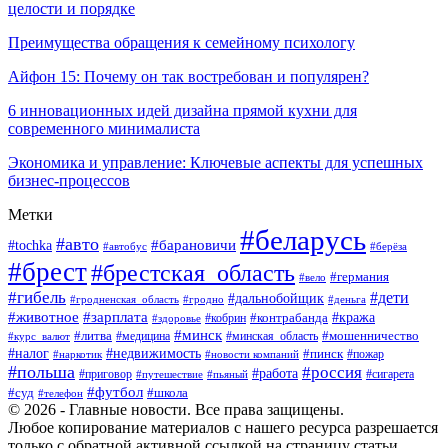
целости и порядке
Преимущества обращения к семейному психологу
Айфон 15: Почему он так востребован и популярен?
6 инновационных идей дизайна прямой кухни для
современного минималиста
Экономика и управление: Ключевые аспекты для успешных
бизнес-процессов
Метки
#беларусь
#авто
#tochka
#барановичи
#берёза
#автобус
#брест
#брестская_область
#германия
#вело
#гибель
#дети
#дальнобойщик
#гродно
#деньга
#гродненская_область
#животное
#зарплата
#контрабанда
#кража
#кобрин
#здоровье
#минск
#литва
#минская_область
#мошенничество
#курс_валют
#медицина
#налог
#недвижимость
#пинск
#пожар
#наркотик
#новости компаний
#польша
#россия
#работа
#сигарета
#приговор
#путешествие
#пьяный
#футбол
#суд
#школа
#телефон
© 2026 - Главные новости. Все права защищены.
Любое копирование материалов с нашего ресурса разрешается
только с обратной активной ссылкой на страницу статьи.