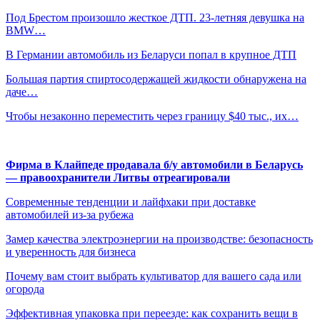
Под Брестом произошло жесткое ДТП. 23-летняя девушка на
BMW…
В Германии автомобиль из Беларуси попал в крупное ДТП
Большая партия спиртосодержащей жидкости обнаружена на
даче…
Чтобы незаконно переместить через границу $40 тыс., их…
Фирма в Клайпеде продавала б/у автомобили в Беларусь
— правоохранители Литвы отреагировали
Современные тенденции и лайфхаки при доставке
автомобилей из-за рубежа
Замер качества электроэнергии на производстве: безопасность
и уверенность для бизнеса
Почему вам стоит выбрать культиватор для вашего сада или
огорода
Эффективная упаковка при переезде: как сохранить вещи в