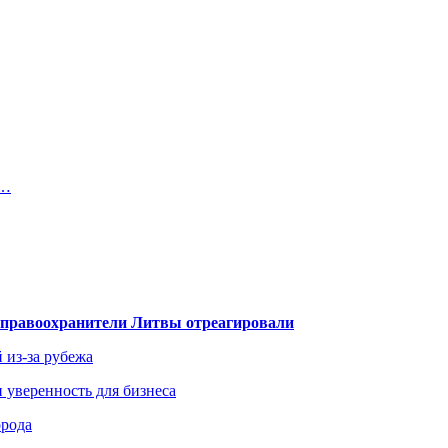
.…
— правоохранители Литвы отреагировали
 из-за рубежа
и уверенность для бизнеса
орода