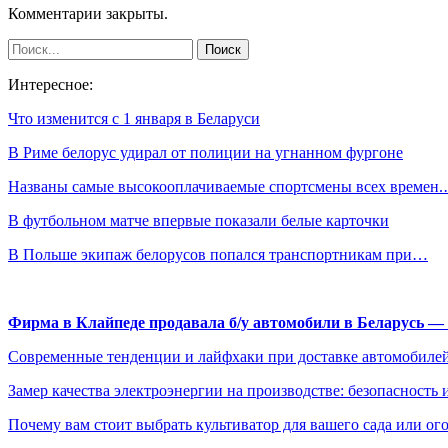
Комментарии закрыты.
Интересное:
Что изменится с 1 января в Беларуси
В Риме белорус удирал от полиции на угнанном фургоне
Названы самые высокооплачиваемые спортсмены всех времен
В футбольном матче впервые показали белые карточки
В Польше экипаж белорусов попался транспортникам при…
Фирма в Клайпеде продавала б/у автомобили в Беларусь 
Современные тенденции и лайфхаки при доставке автомобилей
Замер качества электроэнергии на производстве: безопасность 
Почему вам стоит выбрать культиватор для вашего сада или ог