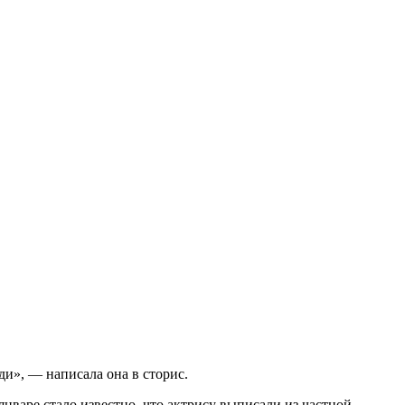
ди», — написала она в сторис.
январе стало известно, что актрису выписали из частной