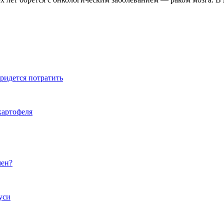
ридется потратить
картофеля
мен?
уси