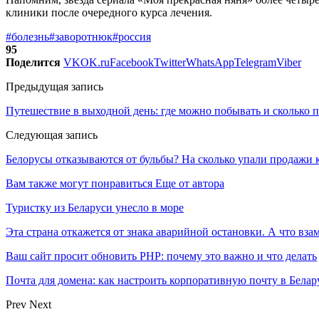
клиники после очередного курса лечения.
#болезнь
#заворотнюк
#россия
95
Поделится
VK
OK.ru
Facebook
Twitter
WhatsApp
Telegram
Viber
Предыдущая запись
Путешествие в выходной день: где можно побывать и сколько п
Следующая запись
Белорусы отказываются от бульбы? На сколько упали продажи 
Вам также могут понравиться
Еще от автора
Туристку из Беларуси унесло в море
Эта страна откажется от знака аварийной остановки. А что вза
Ваш сайт просит обновить PHP: почему это важно и что делать
Почта для домена: как настроить корпоративную почту в Белар
Prev
Next