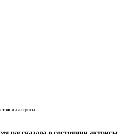
остоянии актрисы
емя рассказала о состоянии актрисы