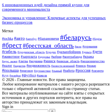
6 инновационных идей дизайна прямой кухни для
современного минималиста
Экономика и управление: Ключевые аспекты для успешных
бизнес-процессов
Метки
#беларусь
#авто
#tochka
#барановичи
#берёза
#автобус
#брест
#брестская_область
#германия
#вело
#гибель
#дети
#дальнобойщик
#гродно
#деньга
#гродненская_область
#животное
#зарплата
#контрабанда
#кража
#кобрин
#здоровье
#минск
#литва
#минская_область
#мошенничество
#курс_валют
#медицина
#налог
#недвижимость
#пинск
#пожар
#наркотик
#новости компаний
#польша
#россия
#работа
#сигарета
#приговор
#путешествие
#пьяный
#футбол
#суд
#школа
#телефон
© 2026 - Главные новости. Все права защищены.
Любое копирование материалов с нашего ресурса разрешается
только с обратной активной ссылкой на страницу статьи.
Все материалы опубликованные на сайте взяты с открытых
источников и других порталов интернета, все права на
авторство принадлежат их законным владельцам.
Sign in