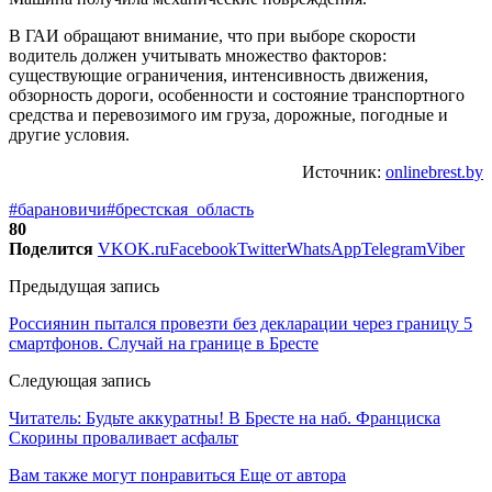
В ГАИ обращают внимание, что при выборе скорости
водитель должен учитывать множество факторов:
существующие ограничения, интенсивность движения,
обзорность дороги, особенности и состояние транспортного
средства и перевозимого им груза, дорожные, погодные и
другие условия.
Источник:
onlinebrest.by
#барановичи
#брестская_область
80
Поделится
VK
OK.ru
Facebook
Twitter
WhatsApp
Telegram
Viber
Предыдущая запись
Россиянин пытался провезти без декларации через границу 5
смартфонов. Случай на границе в Бресте
Следующая запись
Читатель: Будьте аккуратны! В Бресте на наб. Франциска
Скорины проваливает асфальт
Вам также могут понравиться
Еще от автора