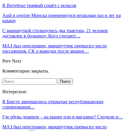
В Витебске трамвай сошёл с рельсов
Audi в центре Минска перевернулся несколько раз и лег на
крышу
С маршруткой столкнулись два трактора, 21 человек
доставлен в больницу. Кого считают…
МАЗ был неисправен, маршрутчик превысил число
пассажиров. СК о выводах после аварии…
Prev
Next
Комментарии закрыты.
Интересное:
В Бресте завершились открытые республиканские
соревнования…
Где обувь дешевле – на рынке или в магазине? Сходили и…
МАЗ был неисправен, маршрутчик превысил число