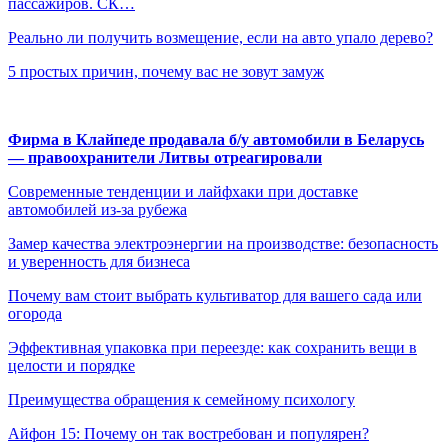
пассажиров. СК…
Реально ли получить возмещение, если на авто упало дерево?
5 простых причин, почему вас не зовут замуж
Фирма в Клайпеде продавала б/у автомобили в Беларусь
— правоохранители Литвы отреагировали
Современные тенденции и лайфхаки при доставке
автомобилей из-за рубежа
Замер качества электроэнергии на производстве: безопасность
и уверенность для бизнеса
Почему вам стоит выбрать культиватор для вашего сада или
огорода
Эффективная упаковка при переезде: как сохранить вещи в
целости и порядке
Преимущества обращения к семейному психологу
Айфон 15: Почему он так востребован и популярен?