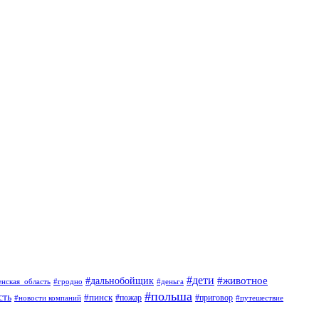
#дети
#животное
#дальнобойщик
#гродно
#деньга
енская_область
#польша
сть
#пинск
#пожар
#новости компаний
#приговор
#путешествие