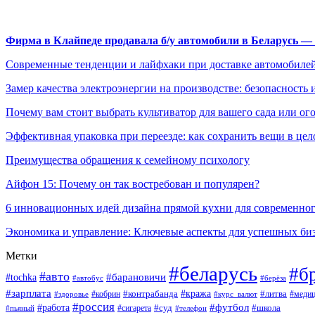
Фирма в Клайпеде продавала б/у автомобили в Беларусь 
Современные тенденции и лайфхаки при доставке автомобилей
Замер качества электроэнергии на производстве: безопасность 
Почему вам стоит выбрать культиватор для вашего сада или ог
Эффективная упаковка при переезде: как сохранить вещи в цел
Преимущества обращения к семейному психологу
Айфон 15: Почему он так востребован и популярен?
6 инновационных идей дизайна прямой кухни для современно
Экономика и управление: Ключевые аспекты для успешных би
Метки
#беларусь
#б
#авто
#tochka
#барановичи
#берёза
#автобус
#зарплата
#контрабанда
#кража
#кобрин
#литва
#здоровье
#курс_валют
#медиц
#россия
#работа
#футбол
#суд
#сигарета
#школа
#пьяный
#телефон