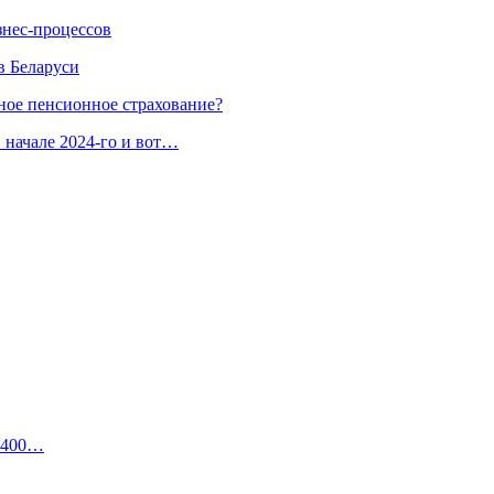
знес-процессов
в Беларуси
ное пенсионное страхование?
 начале 2024-го и вот…
м 400…