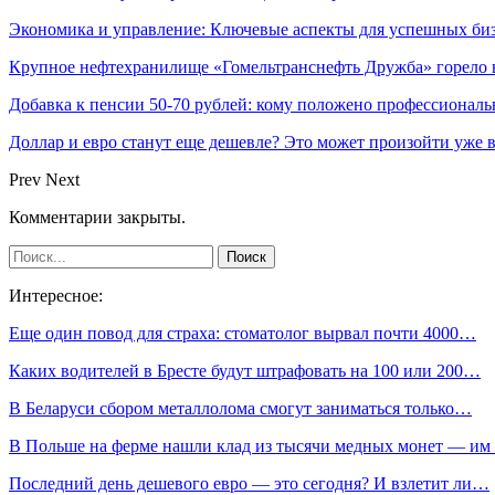
Экономика и управление: Ключевые аспекты для успешных би
Крупное нефтехранилище «Гомельтранснефть Дружба» горело 
Добавка к пенсии 50-70 рублей: кому положено профессиональ
Доллар и евро станут еще дешевле? Это может произойти уже в
Prev
Next
Комментарии закрыты.
Интересное:
Еще один повод для страха: стоматолог вырвал почти 4000…
Каких водителей в Бресте будут штрафовать на 100 или 200…
В Беларуси сбором металлолома смогут заниматься только…
В Польше на ферме нашли клад из тысячи медных монет — и
Последний день дешевого евро — это сегодня? И взлетит ли…