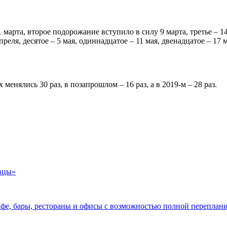
арта, второе подорожание вступило в силу 9 марта, третье – 14 м
апреля, десятое – 5 мая, одиннадцатое – 11 мая, двенадцатое – 17 
енялись 30 раз, в позапрошлом – 16 раз, а в 2019-м – 28 раз.
вцы»
афе, бары, рестораны и офисы с возможностью полной переплан