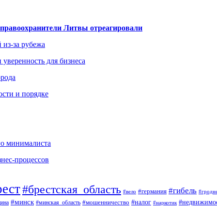
— правоохранители Литвы отреагировали
 из-за рубежа
и уверенность для бизнеса
орода
ости и порядке
го минималиста
знес-процессов
рест
#брестская_область
#гибель
#германия
#вело
#гродн
#минск
#налог
#недвижимо
#минская_область
#мошенничество
ина
#наркотик