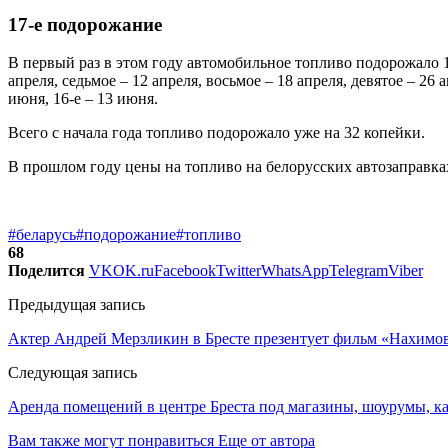
17-е подорожание
В первый раз в этом году автомобильное топливо подорожало 1 м
апреля, седьмое – 12 апреля, восьмое – 18 апреля, девятое – 26 
июня, 16-е – 13 июня.
Всего с начала года топливо подорожало уже на 32 копейки.
В прошлом году цены на топливо на белорусских автозаправках м
#беларусь
#подорожание
#топливо
68
Поделится
VK
OK.ru
Facebook
Twitter
WhatsApp
Telegram
Viber
Предыдущая запись
Актер Андрей Мерзликин в Бресте презентует фильм «Нахимо
Следующая запись
Аренда помещений в центре Бреста под магазины, шоурумы, к
Вам также могут понравиться
Еще от автора