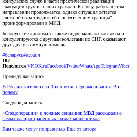
консульских служб в части практической реализации
эвакуации группы наших граждан. К слову, работа в этом
направлении продолжается, однако ситуация остается
сложной из-за трудностей с пересечением границы", —
проинформировали в МИД.
Белорусские дипломаты также поддерживают контакты и
консультируются с другими коллегами по СНГ, оказывают
друг другу взаимную помощь.
#беларусь
#израил
102
Поделится
VK
OK.ru
Facebook
Twitter
WhatsApp
Telegram
Viber
Предыдущая запись
В России жители села Лох против переименования. Вот
почему
Следующая запись
«Спецоперации» и ложные свидания: МВД рассказали о
самых распространенных схемах мошенников
Вам также могут понравиться
Еще от автора