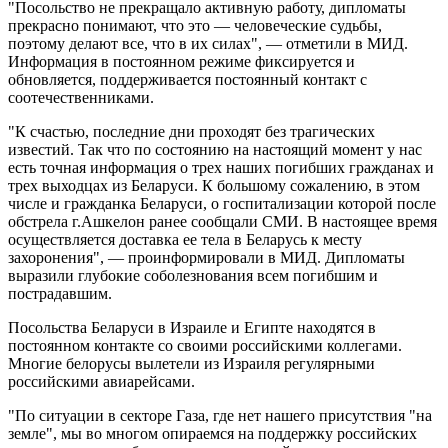
"Посольство не прекращало активную работу, дипломаты
прекрасно понимают, что это — человеческие судьбы,
поэтому делают все, что в их силах", — отметили в МИД.
Информация в постоянном режиме фиксируется и
обновляется, поддерживается постоянный контакт с
соотечественниками.
"К счастью, последние дни проходят без трагических
известий. Так что по состоянию на настоящий момент у нас
есть точная информация о трех наших погибших гражданах и
трех выходцах из Беларуси. К большому сожалению, в этом
числе и гражданка Беларуси, о госпитализации которой после
обстрела г.Ашкелон ранее сообщали СМИ. В настоящее время
осуществляется доставка ее тела в Беларусь к месту
захоронения", — проинформировали в МИД. Дипломаты
выразили глубокие соболезнования всем погибшим и
пострадавшим.
Посольства Беларуси в Израиле и Египте находятся в
постоянном контакте со своими российскими коллегами.
Многие белорусы вылетели из Израиля регулярными
российскими авиарейсами.
"По ситуации в секторе Газа, где нет нашего присутствия "на
земле", мы во многом опираемся на поддержку российских