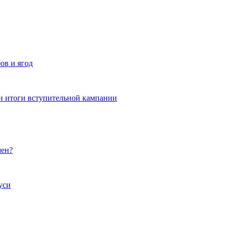
ов и ягод
и итоги вступительной кампании
мен?
уси