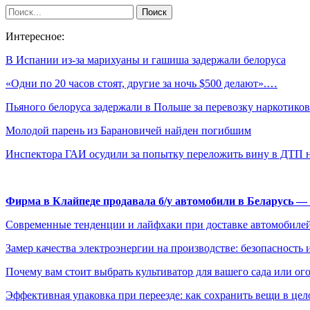
Интересное:
В Испании из-за марихуаны и гашиша задержали белоруса
«Одни по 20 часов стоят, другие за ночь $500 делают».…
Пьяного белоруса задержали в Польше за перевозку наркотиков
Молодой парень из Барановичей найден погибшим
Инспектора ГАИ осудили за попытку переложить вину в ДТП
Фирма в Клайпеде продавала б/у автомобили в Беларусь 
Современные тенденции и лайфхаки при доставке автомобилей
Замер качества электроэнергии на производстве: безопасность 
Почему вам стоит выбрать культиватор для вашего сада или ог
Эффективная упаковка при переезде: как сохранить вещи в цел