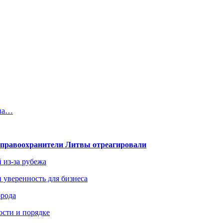
 на…
— правоохранители Литвы отреагировали
 из-за рубежа
и уверенность для бизнеса
орода
ости и порядке