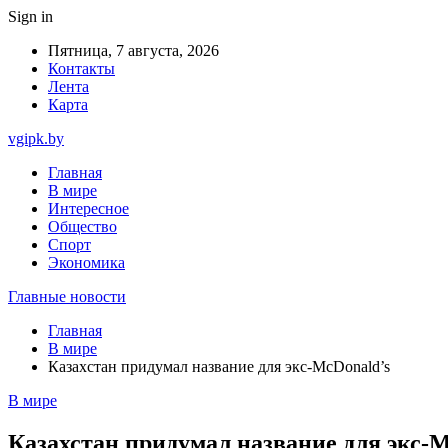
Sign in
Пятница, 7 августа, 2026
Контакты
Лента
Карта
vgipk.by
Главная
В мире
Интересное
Общество
Спорт
Экономика
Главные новости
Главная
В мире
Казахстан придумал название для экс-McDonald’s
В мире
Казахстан придумал название для экс-M