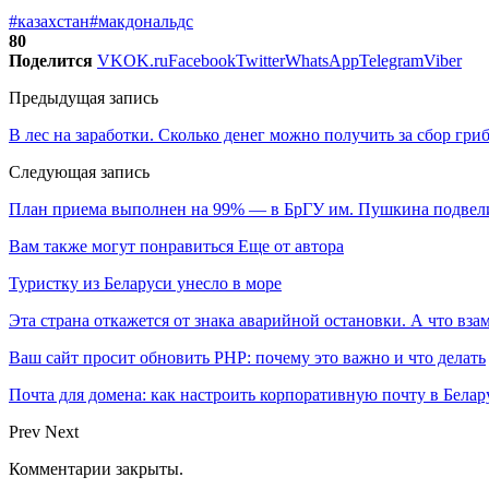
#казахстан
#макдональдс
80
Поделится
VK
OK.ru
Facebook
Twitter
WhatsApp
Telegram
Viber
Предыдущая запись
В лес на заработки. Сколько денег можно получить за сбор гриб
Следующая запись
План приема выполнен на 99% — в БрГУ им. Пушкина подвел
Вам также могут понравиться
Еще от автора
Туристку из Беларуси унесло в море
Эта страна откажется от знака аварийной остановки. А что вза
Ваш сайт просит обновить PHP: почему это важно и что делать
Почта для домена: как настроить корпоративную почту в Белар
Prev
Next
Комментарии закрыты.