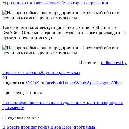
Угроза нехватки автозапчастей: сектор в напряжении
Также в пути комплектующие еще двух новых 90-тонных
БелАЗов. Остальные три и погрузчик этого же производителя
придут в течении месяца.
Источник:
onlinebrest.by
#брестская_область
#лунинец
#самосвал
90
Поделится
VK
OK.ru
Facebook
Twitter
WhatsApp
Telegram
Viber
Предыдущая запись
Пенсионерка бросилась на соседа с вилами, а тот защищался
триммером
Следующая запись
В Бресте пройдет гонка Bison Race: программа