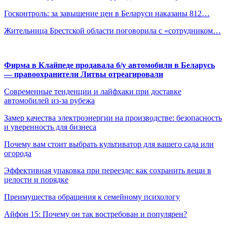
Госконтроль: за завышение цен в Беларуси наказаны 812…
Жительница Брестской области поговорила с «сотрудником…
Фирма в Клайпеде продавала б/у автомобили в Беларусь
— правоохранители Литвы отреагировали
Современные тенденции и лайфхаки при доставке
автомобилей из-за рубежа
Замер качества электроэнергии на производстве: безопасность
и уверенность для бизнеса
Почему вам стоит выбрать культиватор для вашего сада или
огорода
Эффективная упаковка при переезде: как сохранить вещи в
целости и порядке
Преимущества обращения к семейному психологу
Айфон 15: Почему он так востребован и популярен?