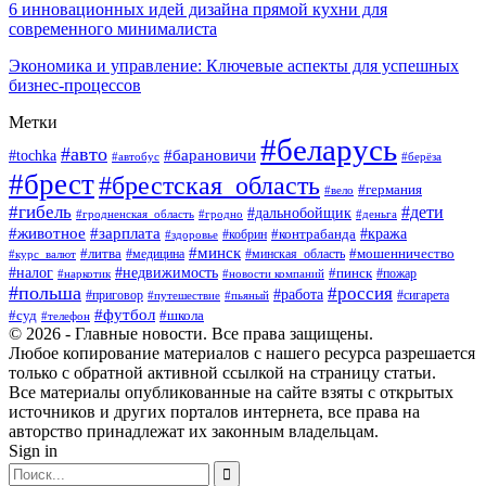
6 инновационных идей дизайна прямой кухни для
современного минималиста
Экономика и управление: Ключевые аспекты для успешных
бизнес-процессов
Метки
#беларусь
#авто
#tochka
#барановичи
#берёза
#автобус
#брест
#брестская_область
#германия
#вело
#гибель
#дети
#дальнобойщик
#гродно
#деньга
#гродненская_область
#животное
#зарплата
#контрабанда
#кража
#кобрин
#здоровье
#минск
#литва
#минская_область
#мошенничество
#курс_валют
#медицина
#налог
#недвижимость
#пинск
#пожар
#наркотик
#новости компаний
#польша
#россия
#работа
#сигарета
#приговор
#путешествие
#пьяный
#футбол
#суд
#школа
#телефон
© 2026 - Главные новости. Все права защищены.
Любое копирование материалов с нашего ресурса разрешается
только с обратной активной ссылкой на страницу статьи.
Все материалы опубликованные на сайте взяты с открытых
источников и других порталов интернета, все права на
авторство принадлежат их законным владельцам.
Sign in