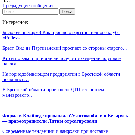
и…
Предыдущие сообщения
Интересное:
Было очень жарко! Как прошло открытие ночного клуба
«Reflex»…
Брест. Вид на Партизанский проспект со стороны старого…
Кто и по какой причине не получит извещение по уплате
налога…
На горнодобывающем предприятии в Брестской области
появились…
В Брестской области произошло ДТП с участием
маневрового…
Фирма в Клайпеде продавала б/у автомобили в Беларусь
— правоохранители Литвы отреагировали
Современные тенденции и лайфхаки при доставке