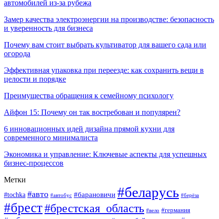
автомобилей из-за рубежа
Замер качества электроэнергии на производстве: безопасность
и уверенность для бизнеса
Почему вам стоит выбрать культиватор для вашего сада или
огорода
Эффективная упаковка при переезде: как сохранить вещи в
целости и порядке
Преимущества обращения к семейному психологу
Айфон 15: Почему он так востребован и популярен?
6 инновационных идей дизайна прямой кухни для
современного минималиста
Экономика и управление: Ключевые аспекты для успешных
бизнес-процессов
Метки
#беларусь
#авто
#tochka
#барановичи
#берёза
#автобус
#брест
#брестская_область
#германия
#вело