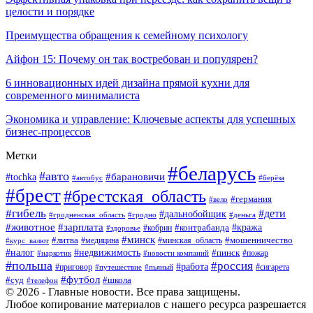
целости и порядке
Преимущества обращения к семейному психологу
Айфон 15: Почему он так востребован и популярен?
6 инновационных идей дизайна прямой кухни для
современного минималиста
Экономика и управление: Ключевые аспекты для успешных
бизнес-процессов
Метки
#беларусь
#авто
#tochka
#барановичи
#берёза
#автобус
#брест
#брестская_область
#германия
#вело
#гибель
#дети
#дальнобойщик
#гродно
#деньга
#гродненская_область
#животное
#зарплата
#контрабанда
#кража
#кобрин
#здоровье
#минск
#литва
#минская_область
#мошенничество
#курс_валют
#медицина
#налог
#недвижимость
#пинск
#пожар
#наркотик
#новости компаний
#польша
#россия
#работа
#сигарета
#приговор
#путешествие
#пьяный
#футбол
#суд
#школа
#телефон
© 2026 - Главные новости. Все права защищены.
Любое копирование материалов с нашего ресурса разрешается