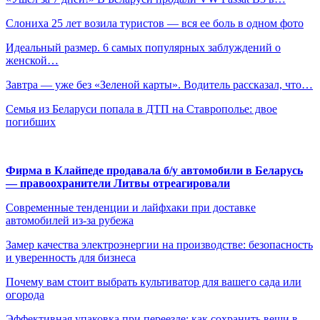
Слониха 25 лет возила туристов — вся ее боль в одном фото
Идеальный размер. 6 самых популярных заблуждений о
женской…
Завтра — уже без «Зеленой карты». Водитель рассказал, что…
Семья из Беларуси попала в ДТП на Ставрополье: двое
погибших
Фирма в Клайпеде продавала б/у автомобили в Беларусь
— правоохранители Литвы отреагировали
Современные тенденции и лайфхаки при доставке
автомобилей из-за рубежа
Замер качества электроэнергии на производстве: безопасность
и уверенность для бизнеса
Почему вам стоит выбрать культиватор для вашего сада или
огорода
Эффективная упаковка при переезде: как сохранить вещи в