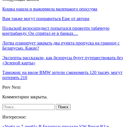
Кошка нашла и выкормила маленького опоссума
Вам также могут понравиться
Еще от автора
Польский велосипедист попытался провезти табачную
контрабанду. Он спрятал ее в банках…
Литва планирует закрыть два пункта пропуска на границе с
Беларусью. Какие?
Эксперты рассказали, как белорусы будут путешествовать без
«Зеленой карты»
Таможня: на ввозе BMW хотели сэкономить 120 тысяч, могут
потерять 210
Prev
Next
Комментарии закрыты.
Интересное:
«Ушёл за 7 дней!» В Беларуси продали VW Passat B3 в…