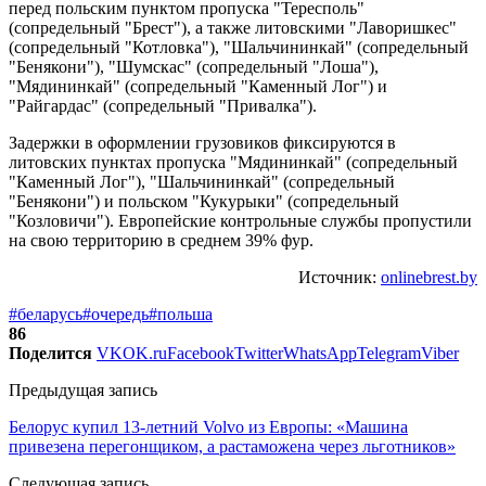
перед польским пунктом пропуска "Тересполь"
(сопредельный "Брест"), а также литовскими "Лаворишкес"
(сопредельный "Котловка"), "Шальчининкай" (сопредельный
"Бенякони"), "Шумскас" (сопредельный "Лоша"),
"Мядининкай" (сопредельный "Каменный Лог") и
"Райгардас" (сопредельный "Привалка").
Задержки в оформлении грузовиков фиксируются в
литовских пунктах пропуска "Мядининкай" (сопредельный
"Каменный Лог"), "Шальчининкай" (сопредельный
"Бенякони") и польском "Кукурыки" (сопредельный
"Козловичи"). Европейские контрольные службы пропустили
на свою территорию в среднем 39% фур.
Источник:
onlinebrest.by
#беларусь
#очередь
#польша
86
Поделится
VK
OK.ru
Facebook
Twitter
WhatsApp
Telegram
Viber
Предыдущая запись
Белорус купил 13-летний Volvo из Европы: «Машина
привезена перегонщиком, а растаможена через льготников»
Следующая запись