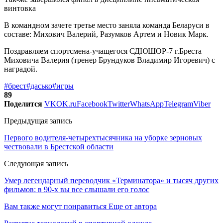
винтовка
В командном зачете третье место заняла команда Беларуси в
составе: Михович Валерий, Разумков Артем и Новик Марк.
Поздравляем спортсмена-учащегося СДЮШОР-7 г.Бреста
Миховича Валерия (тренер Брундуков Владимир Игоревич) с
наградой.
#брест
#дасько
#игры
89
Поделится
VK
OK.ru
Facebook
Twitter
WhatsApp
Telegram
Viber
Предыдущая запись
Первого водителя-четырехтысячника на уборке зерновых
чествовали в Брестской области
Следующая запись
Умер легендарный переводчик «Терминатора» и тысяч других
фильмов: в 90-х вы все слышали его голос
Вам также могут понравиться
Еще от автора