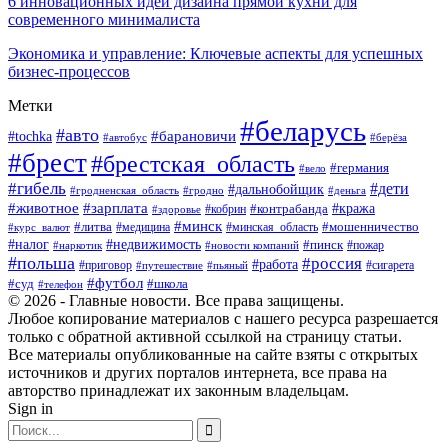
6 инновационных идей дизайна прямой кухни для
современного минималиста
Экономика и управление: Ключевые аспекты для успешных
бизнес-процессов
Метки
#беларусь
#авто
#tochka
#барановичи
#берёза
#автобус
#брест
#брестская_область
#германия
#вело
#гибель
#дети
#дальнобойщик
#гродно
#деньга
#гродненская_область
#животное
#зарплата
#контрабанда
#кража
#кобрин
#здоровье
#минск
#литва
#минская_область
#мошенничество
#курс_валют
#медицина
#налог
#недвижимость
#пинск
#пожар
#наркотик
#новости компаний
#польша
#россия
#работа
#сигарета
#приговор
#путешествие
#пьяный
#футбол
#суд
#школа
#телефон
© 2026 - Главные новости. Все права защищены.
Любое копирование материалов с нашего ресурса разрешается
только с обратной активной ссылкой на страницу статьи.
Все материалы опубликованные на сайте взяты с открытых
источников и других порталов интернета, все права на
авторство принадлежат их законным владельцам.
Sign in