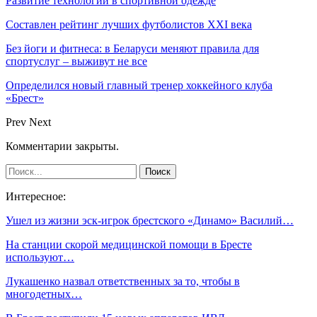
Развитие технологий в спортивной одежде
Составлен рейтинг лучших футболистов XXI века
Без йоги и фитнеса: в Беларуси меняют правила для
спортуслуг – выживут не все
Определился новый главный тренер хоккейного клуба
«Брест»
Prev
Next
Комментарии закрыты.
Интересное:
Ушел из жизни эск-игрок брестского «Динамо» Василий…
На станции скорой медицинской помощи в Бресте
используют…
Лукашенко назвал ответственных за то, чтобы в
многодетных…