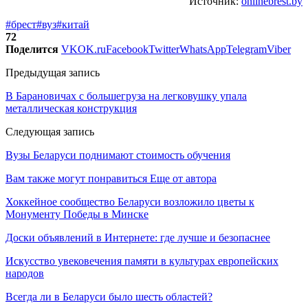
Источник:
onlinebrest.by
#брест
#вуз
#китай
72
Поделится
VK
OK.ru
Facebook
Twitter
WhatsApp
Telegram
Viber
Предыдущая запись
В Барановичах с большегруза на легковушку упала
металлическая конструкция
Следующая запись
Вузы Беларуси поднимают стоимость обучения
Вам также могут понравиться
Еще от автора
Хоккейное сообщество Беларуси возложило цветы к
Монументу Победы в Минске
Доски объявлений в Интернете: где лучше и безопаснее
Искусство увековечения памяти в культурах европейских
народов
Всегда ли в Беларуси было шесть областей?