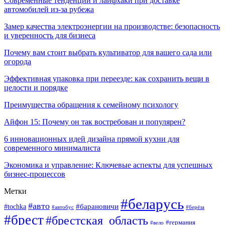
Современные тенденции и лайфхаки при доставке
автомобилей из-за рубежа
Замер качества электроэнергии на производстве: безопасность
и уверенность для бизнеса
Почему вам стоит выбрать культиватор для вашего сада или
огорода
Эффективная упаковка при переезде: как сохранить вещи в
целости и порядке
Преимущества обращения к семейному психологу
Айфон 15: Почему он так востребован и популярен?
6 инновационных идей дизайна прямой кухни для
современного минималиста
Экономика и управление: Ключевые аспекты для успешных
бизнес-процессов
Метки
#беларусь
#авто
#tochka
#барановичи
#берёза
#автобус
#брест
#брестская_область
#германия
#вело