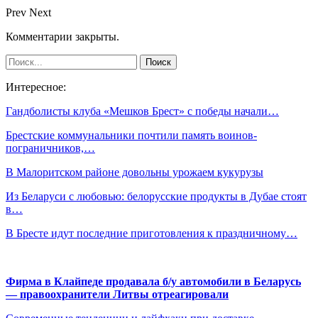
Prev
Next
Комментарии закрыты.
Интересное:
Гандболисты клуба «Мешков Брест» с победы начали…
Брестские коммунальники почтили память воинов-
пограничников,…
В Малоритском районе довольны урожаем кукурузы
Из Беларуси с любовью: белорусские продукты в Дубае стоят
в…
В Бресте идут последние приготовления к праздничному…
Фирма в Клайпеде продавала б/у автомобили в Беларусь
— правоохранители Литвы отреагировали