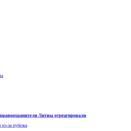
на
— правоохранители Литвы отреагировали
 из-за рубежа