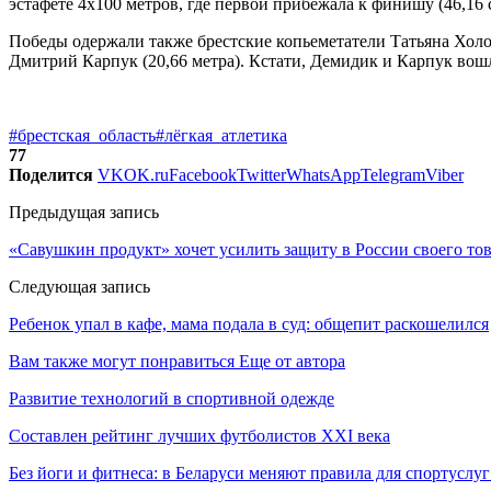
эстафете 4х100 метров, где первой прибежала к финишу (46,16 
Победы одержали также брестские копьеметатели Татьяна Холодо
Дмитрий Карпук (20,66 метра). Кстати, Демидик и Карпук вош
#брестская_область
#лёгкая_атлетика
77
Поделится
VK
OK.ru
Facebook
Twitter
WhatsApp
Telegram
Viber
Предыдущая запись
«Савушкин продукт» хочет усилить защиту в России своего тов
Следующая запись
Ребенок упал в кафе, мама подала в суд: общепит раскошелился
Вам также могут понравиться
Еще от автора
Развитие технологий в спортивной одежде
Составлен рейтинг лучших футболистов XXI века
Без йоги и фитнеса: в Беларуси меняют правила для спортуслуг