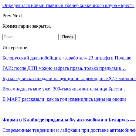
Определился новый главный тренер хоккейного клуба «Брест»
Prev
Next
Комментарии закрыты.
Интересное:
Белорусский дальнобойщик «заработал» 23 штрафа в Польше
ГАИ: после ДТП можно забрать права, только предъявив…
Бутылку виски продали на аукционе за рекордные $2,7 миллио
Восемнадцать мне уже! 300-тысячная жительница Бреста…
В МАРТ рассказали, как за год изменились цены на овощи
Фирма в Клайпеде продавала б/у автомобили в Беларусь 
Современные тенденции и лайфхаки при доставке автомобилей