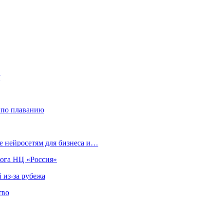
у
 по плаванию
 нейросетям для бизнеса и…
лога НЦ «Россия»
 из-за рубежа
тво