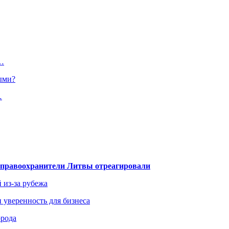
а…
ыми?
…
— правоохранители Литвы отреагировали
 из-за рубежа
и уверенность для бизнеса
орода