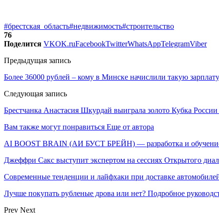
#брестская_область
#недвижимость
#строительство
76
Поделится
VK
OK.ru
Facebook
Twitter
WhatsApp
Telegram
Viber
Предыдущая запись
Более 36000 рублей – кому в Минске начислили такую зарплат
Следующая запись
Брестчанка Анастасия Шкурдай выиграла золото Кубка России
Вам также могут понравиться
Еще от автора
AI BOOST BRAIN (АИ БУСТ БРЕЙН) — разработка и обучение
Джеффри Сакс выступит экспертом на сессиях Открытого диа
Современные тенденции и лайфхаки при доставке автомобилей
Лучше покупать рубленые дрова или нет? Подробное руководс
Prev
Next