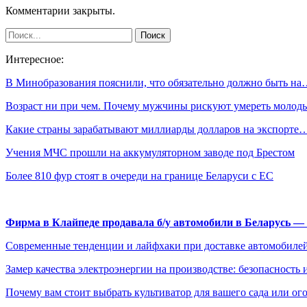
Комментарии закрыты.
Интересное:
В Минобразования пояснили, что обязательно должно быть н
Возраст ни при чем. Почему мужчины рискуют умереть молод
Какие страны зарабатывают миллиарды долларов на экспорте
Учения МЧС прошли на аккумуляторном заводе под Брестом
Более 810 фур стоят в очереди на границе Беларуси с ЕС
Фирма в Клайпеде продавала б/у автомобили в Беларусь 
Современные тенденции и лайфхаки при доставке автомобилей
Замер качества электроэнергии на производстве: безопасность 
Почему вам стоит выбрать культиватор для вашего сада или ог