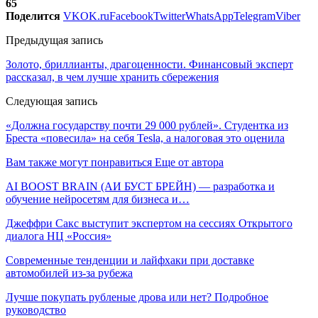
65
Поделится
VK
OK.ru
Facebook
Twitter
WhatsApp
Telegram
Viber
Предыдущая запись
Золото, бриллианты, драгоценности. Финансовый эксперт
рассказал, в чем лучше хранить сбережения
Следующая запись
«Должна государству почти 29 000 рублей». Студентка из
Бреста «повесила» на себя Tesla, а налоговая это оценила
Вам также могут понравиться
Еще от автора
AI BOOST BRAIN (АИ БУСТ БРЕЙН) — разработка и
обучение нейросетям для бизнеса и…
Джеффри Сакс выступит экспертом на сессиях Открытого
диалога НЦ «Россия»
Современные тенденции и лайфхаки при доставке
автомобилей из-за рубежа
Лучше покупать рубленые дрова или нет? Подробное
руководство