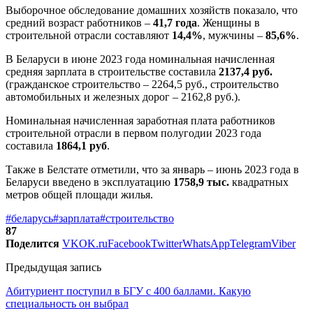
Выборочное обследование домашних хозяйств показало, что
средний возраст работников –
41,7 года
. Женщины в
строительной отрасли составляют
14,4%
, мужчины –
85,6%
.
В Беларуси в июне 2023 года номинальная начисленная
средняя зарплата в строительстве составила
2137,4 руб.
(гражданское строительство – 2264,5 руб., строительство
автомобильных и железных дорог – 2162,8 руб.).
Номинальная начисленная заработная плата работников
строительной отрасли в первом полугодии 2023 года
составила
1864,1 руб
.
Также в Белстате отметили, что за январь – июнь 2023 года в
Беларуси введено в эксплуатацию
1758,9 тыс.
квадратных
метров общей площади жилья.
#беларусь
#зарплата
#строительство
87
Поделится
VK
OK.ru
Facebook
Twitter
WhatsApp
Telegram
Viber
Предыдущая запись
Абитуриент поступил в БГУ с 400 баллами. Какую
специальность он выбрал