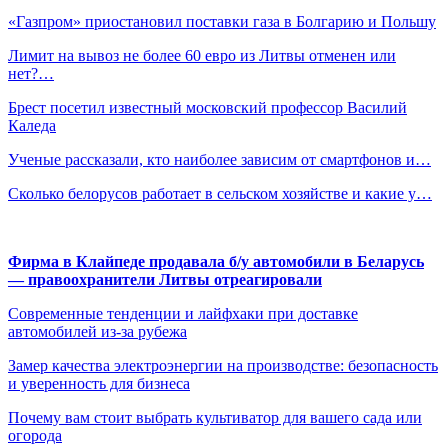
«Газпром» приостановил поставки газа в Болгарию и Польшу
Лимит на вывоз не более 60 евро из Литвы отменен или
нет?…
Брест посетил известный московский профессор Василий
Каледа
Ученые рассказали, кто наиболее зависим от смартфонов и…
Сколько белорусов работает в сельском хозяйстве и какие у…
Фирма в Клайпеде продавала б/у автомобили в Беларусь
— правоохранители Литвы отреагировали
Современные тенденции и лайфхаки при доставке
автомобилей из-за рубежа
Замер качества электроэнергии на производстве: безопасность
и уверенность для бизнеса
Почему вам стоит выбрать культиватор для вашего сада или
огорода