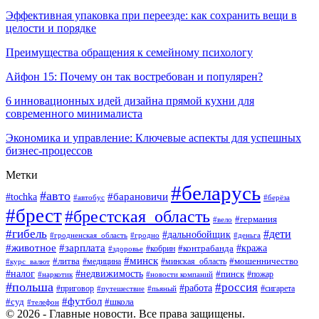
Эффективная упаковка при переезде: как сохранить вещи в
целости и порядке
Преимущества обращения к семейному психологу
Айфон 15: Почему он так востребован и популярен?
6 инновационных идей дизайна прямой кухни для
современного минималиста
Экономика и управление: Ключевые аспекты для успешных
бизнес-процессов
Метки
#беларусь
#авто
#tochka
#барановичи
#берёза
#автобус
#брест
#брестская_область
#германия
#вело
#гибель
#дети
#дальнобойщик
#гродно
#деньга
#гродненская_область
#животное
#зарплата
#контрабанда
#кража
#кобрин
#здоровье
#минск
#литва
#минская_область
#мошенничество
#курс_валют
#медицина
#налог
#недвижимость
#пинск
#пожар
#наркотик
#новости компаний
#польша
#россия
#работа
#сигарета
#приговор
#путешествие
#пьяный
#футбол
#суд
#школа
#телефон
© 2026 - Главные новости. Все права защищены.