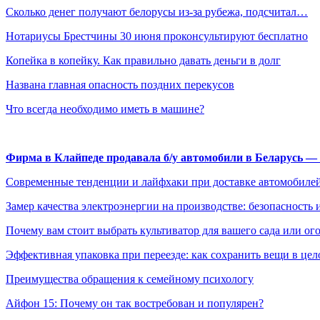
Сколько денег получают белорусы из-за рубежа, подсчитал…
Нотариусы Брестчины 30 июня проконсультируют бесплатно
Копейка в копейку. Как правильно давать деньги в долг
Названа главная опасность поздних перекусов
Что всегда необходимо иметь в машине?
Фирма в Клайпеде продавала б/у автомобили в Беларусь 
Современные тенденции и лайфхаки при доставке автомобилей
Замер качества электроэнергии на производстве: безопасность 
Почему вам стоит выбрать культиватор для вашего сада или ог
Эффективная упаковка при переезде: как сохранить вещи в цел
Преимущества обращения к семейному психологу
Айфон 15: Почему он так востребован и популярен?