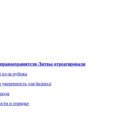
— правоохранители Литвы отреагировали
 из-за рубежа
и уверенность для бизнеса
орода
ости и порядке