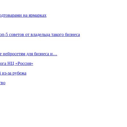
родтоварами на ярмарках
-5 советов от владельца такого бизнеса
 нейросетям для бизнеса и…
лога НЦ «Россия»
 из-за рубежа
тво