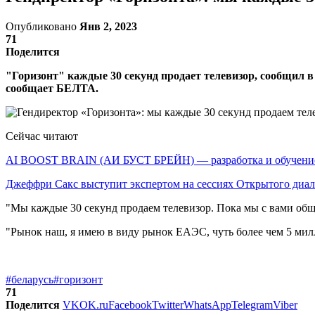
Опубликовано
Янв 2, 2023
71
Поделится
"Горизонт" каждые 30 секунд продает телевизор, сообщи
сообщает БЕЛТА.
Сейчас читают
AI BOOST BRAIN (АИ БУСТ БРЕЙН) — разработка и обучен
Джеффри Сакс выступит экспертом на сессиях Открытого диа
"Мы каждые 30 секунд продаем телевизор. Пока мы с вами общ
"Рынок наш, я имею в виду рынок ЕАЭС, чуть более чем 5 ми
#беларусь
#горизонт
71
Поделится
VK
OK.ru
Facebook
Twitter
WhatsApp
Telegram
Viber