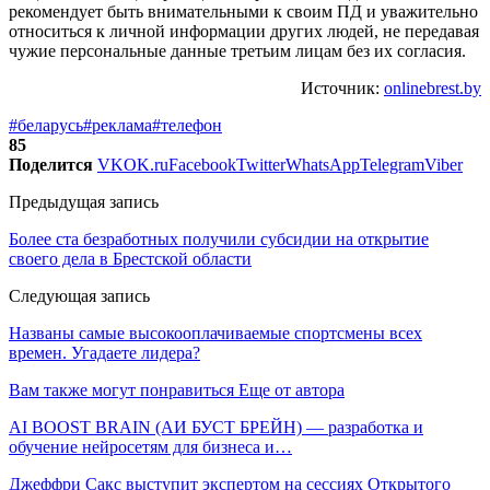
рекомендует быть внимательными к своим ПД и уважительно
относиться к личной информации других людей, не передавая
чужие персональные данные третьим лицам без их согласия.
Источник:
onlinebrest.by
#беларусь
#реклама
#телефон
85
Поделится
VK
OK.ru
Facebook
Twitter
WhatsApp
Telegram
Viber
Предыдущая запись
Более ста безработных получили субсидии на открытие
своего дела в Брестской области
Следующая запись
Названы самые высокооплачиваемые спортсмены всех
времен. Угадаете лидера?
Вам также могут понравиться
Еще от автора
AI BOOST BRAIN (АИ БУСТ БРЕЙН) — разработка и
обучение нейросетям для бизнеса и…
Джеффри Сакс выступит экспертом на сессиях Открытого