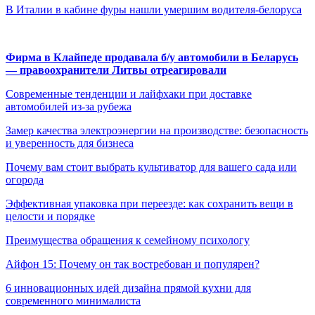
В Италии в кабине фуры нашли умершим водителя-белоруса
Фирма в Клайпеде продавала б/у автомобили в Беларусь
— правоохранители Литвы отреагировали
Современные тенденции и лайфхаки при доставке
автомобилей из-за рубежа
Замер качества электроэнергии на производстве: безопасность
и уверенность для бизнеса
Почему вам стоит выбрать культиватор для вашего сада или
огорода
Эффективная упаковка при переезде: как сохранить вещи в
целости и порядке
Преимущества обращения к семейному психологу
Айфон 15: Почему он так востребован и популярен?
6 инновационных идей дизайна прямой кухни для
современного минималиста