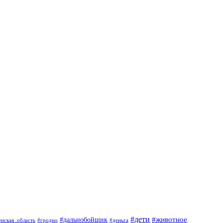
#дети
#животное
#дальнобойщик
#гродно
#деньга
енская_область