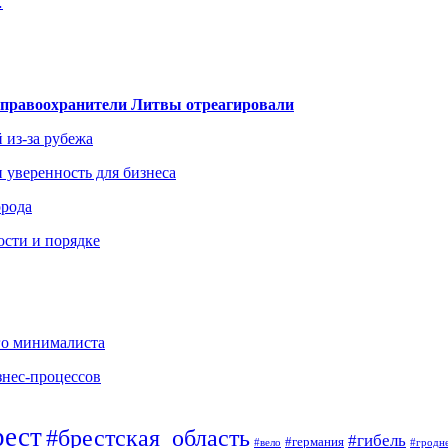
…
— правоохранители Литвы отреагировали
 из-за рубежа
и уверенность для бизнеса
орода
ости и порядке
го минималиста
знес-процессов
рест
#брестская_область
#гибель
#германия
#вело
#гродн