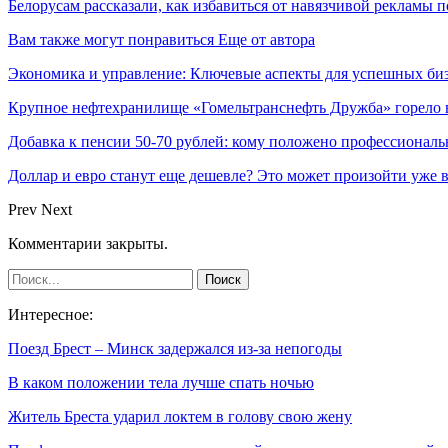
Белорусам рассказали, как избавиться от навязчивой рекламы 
Вам также могут понравиться
Еще от автора
Экономика и управление: Ключевые аспекты для успешных би
Крупное нефтехранилище «Гомельтранснефть Дружба» горело 
Добавка к пенсии 50-70 рублей: кому положено профессиональ
Доллар и евро станут еще дешевле? Это может произойти уже в
Prev
Next
Комментарии закрыты.
Интересное:
Поезд Брест – Минск задержался из-за непогоды
В каком положении тела лучше спать ночью
Житель Бреста ударил локтем в голову свою жену