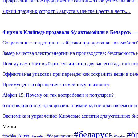
Профессиональное продвижение сайтов – залог успеха вашей
Яркий праздник устроят 5 августа в центре Бреста в честь…
Фирма в Клайпеде продавала б/у автомобили в Беларусь 
Современные тенденции и лайфхаки при доставке автомобилей
Замер качества электроэнергии на производстве: безопасность 
Почему вам стоит выбрать культиватор для вашего сада или ог
Эффективная упаковка при переезде: как сохранить вещи в цел
Преимущества обращения к семейному психологу
Айфон 15: Почему он так востребован и популярен?
6 инновационных идей дизайна прямой кухни для современно
Экономика и управление: Ключевые аспекты для успешных би
Метки
#беларусь
#б
#авто
#tochka
#барановичи
#берёза
#автобус