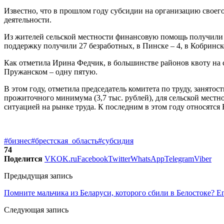
Известно, что в прошлом году субсидии на организацию своег
деятельности.
Из жителей сельской местности финансовую помощь получили 2
поддержку получили 27 безработных, в Пинске – 4, в Кобринск
Как отметила Ирина Федчик, в большинстве районов квоту на 
Пружанском – одну пятую.
В этом году, отметила председатель комитета по труду, занято
прожиточного минимума (3,7 тыс. рублей), для сельской местно
ситуацией на рынке труда. К последним в этом году относятс
#бизнес
#брестская_область
#субсидия
74
Поделится
VK
OK.ru
Facebook
Twitter
WhatsApp
Telegram
Viber
Предыдущая запись
Помните мальчика из Беларуси, которого сбили в Белостоке? Ег
Следующая запись