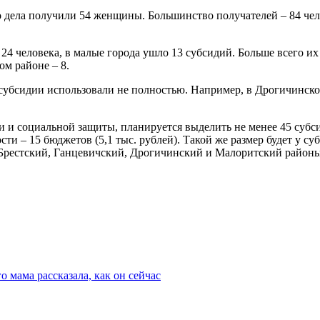
о дела получили 54 женщины. Большинство получателей – 84 че
4 человека, в малые города ушло 13 субсидий. Больше всего их
ом районе – 8.
субсидии использовали не полностью. Например, в Дрогичинско
сти и социальной защиты, планируется выделить не менее 45 субс
сти – 15 бюджетов (5,1 тыс. рублей). Такой же размер будет у 
я Брестский, Ганцевичский, Дрогичинский и Малоритский районы
о мама рассказала, как он сейчас