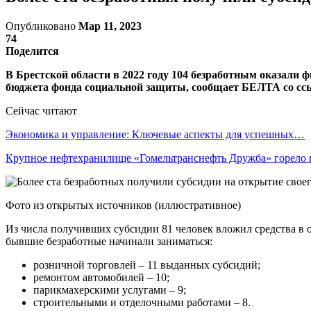
Опубликовано
Мар 11, 2023
74
Поделится
В Брестской области в 2022 году 104 безработным оказали ф
бюджета фонда социальной защиты, сообщает БЕЛТА со ссыл
Сейчас читают
Экономика и управление: Ключевые аспекты для успешных…
Крупное нефтехранилище «Гомельтранснефть Дружба» горело
Фото из открытых источников (иллюстративное)
Из числа получивших субсидии 81 человек вложил средства в о
бывшие безработные начинали заниматься:
розничной торговлей – 11 выданных субсидий;
ремонтом автомобилей – 10;
парикмахерскими услугами – 9;
строительными и отделочными работами – 8.