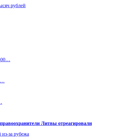
ысяч рублей
 500…
от…
…
— правоохранители Литвы отреагировали
 из-за рубежа