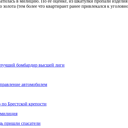
братилась в милицию. По ее оценке, из шкатулки пропали издел
ю золота (тем более что квартирант ранее привлекался к уголов
и лучший бомбардир высшей лиги
 управление автомобилем
 по Брестской крепости
а милиция
щь пришли спасатели