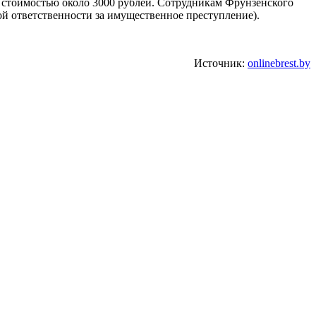
ия стоимостью около 3000 рублей. Сотрудникам Фрунзенского
ной ответственности за имущественное преступление).
Источник:
onlinebrest.by