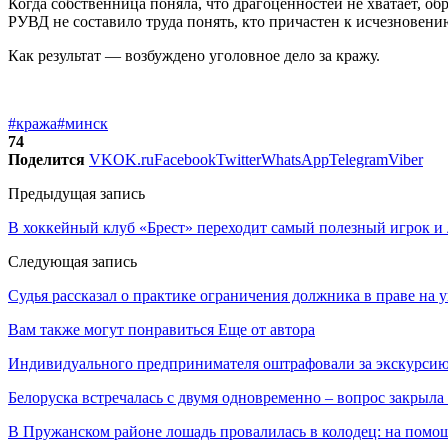
Когда собственница поняла, что драгоценностей не хватает, о
РУВД не составило труда понять, кто причастен к исчезновени
Как результат — возбуждено уголовное дело за кражу.
#кража
#минск
74
Поделится
VK
OK.ru
Facebook
Twitter
WhatsApp
Telegram
Viber
Предыдущая запись
В хоккейный клуб «Брест» переходит самый полезный игрок 
Следующая запись
Судья рассказал о практике ограничения должника в праве на
Вам также могут понравиться
Еще от автора
Индивидуального предпринимателя оштрафовали за экскурсию
Белоруска встречалась с двумя одновременно – вопрос закрыл
В Пружанском районе лошадь провалилась в колодец: на помо