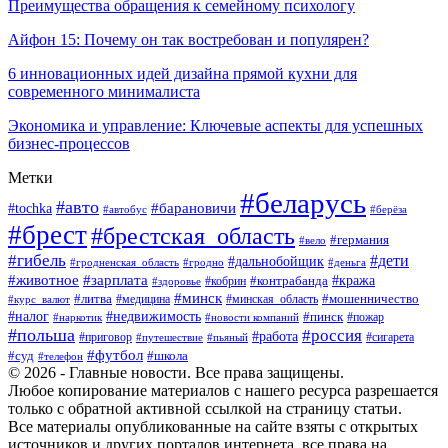
Преимущества обращения к семейному психологу
Айфон 15: Почему он так востребован и популярен?
6 инновационных идей дизайна прямой кухни для
современного минималиста
Экономика и управление: Ключевые аспекты для успешных
бизнес-процессов
Метки
#беларусь
#авто
#tochka
#барановичи
#берёза
#автобус
#брест
#брестская_область
#германия
#вело
#гибель
#дети
#дальнобойщик
#гродно
#деньга
#гродненская_область
#животное
#зарплата
#контрабанда
#кража
#кобрин
#здоровье
#минск
#литва
#минская_область
#мошенничество
#курс_валют
#медицина
#налог
#недвижимость
#пинск
#пожар
#наркотик
#новости компаний
#польша
#россия
#работа
#сигарета
#приговор
#путешествие
#пьяный
#футбол
#суд
#школа
#телефон
© 2026 - Главные новости. Все права защищены.
Любое копирование материалов с нашего ресурса разрешается
только с обратной активной ссылкой на страницу статьи.
Все материалы опубликованные на сайте взяты с открытых
источников и других порталов интернета, все права на