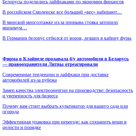
Белорусы поделились лайфхаками по экономии финансов
В российском Смоленске все больший «вес» набирают…
В минской многоэтажке из-за прорыва стояка затопило
минимум…
В Германии белорус отбился от воров, лезших в кабину фуры
Фирма в Клайпеде продавала б/у автомобили в Беларусь
— правоохранители Литвы отреагировали
Современные тенденции и лайфхаки при доставке
автомобилей из-за рубежа
Замер качества электроэнергии на производстве: безопасность
и уверенность для бизнеса
Почему вам стоит выбрать культиватор для вашего сада или
огорода
Эффективная упаковка при переезде: как сохранить вещи в
целости и порядке