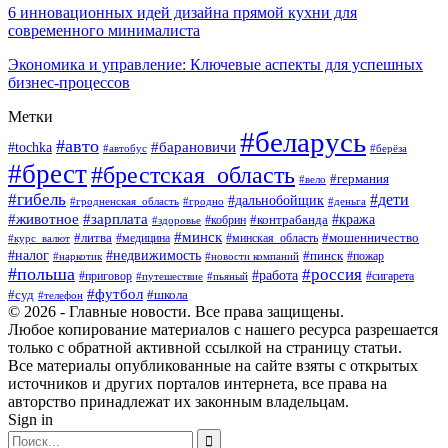
6 инновационных идей дизайна прямой кухни для
современного минималиста
Экономика и управление: Ключевые аспекты для успешных
бизнес-процессов
Метки
#беларусь
#авто
#tochka
#барановичи
#берёза
#автобус
#брест
#брестская_область
#германия
#вело
#гибель
#дети
#дальнобойщик
#гродно
#деньга
#гродненская_область
#животное
#зарплата
#контрабанда
#кража
#кобрин
#здоровье
#минск
#литва
#минская_область
#мошенничество
#курс_валют
#медицина
#налог
#недвижимость
#пинск
#пожар
#наркотик
#новости компаний
#польша
#россия
#работа
#сигарета
#приговор
#путешествие
#пьяный
#футбол
#суд
#школа
#телефон
© 2026 - Главные новости. Все права защищены.
Любое копирование материалов с нашего ресурса разрешается
только с обратной активной ссылкой на страницу статьи.
Все материалы опубликованные на сайте взяты с открытых
источников и других порталов интернета, все права на
авторство принадлежат их законным владельцам.
Sign in