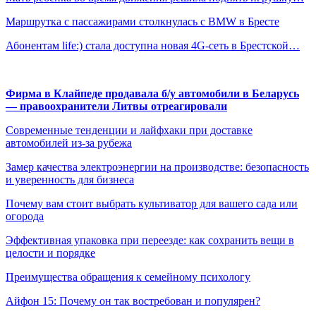
Маршрутка с пассажирами столкнулась с BMW в Бресте
Абонентам life:) стала доступна новая 4G-сеть в Брестской…
Фирма в Клайпеде продавала б/у автомобили в Беларусь
— правоохранители Литвы отреагировали
Современные тенденции и лайфхаки при доставке
автомобилей из-за рубежа
Замер качества электроэнергии на производстве: безопасность
и уверенность для бизнеса
Почему вам стоит выбрать культиватор для вашего сада или
огорода
Эффективная упаковка при переезде: как сохранить вещи в
целости и порядке
Преимущества обращения к семейному психологу
Айфон 15: Почему он так востребован и популярен?