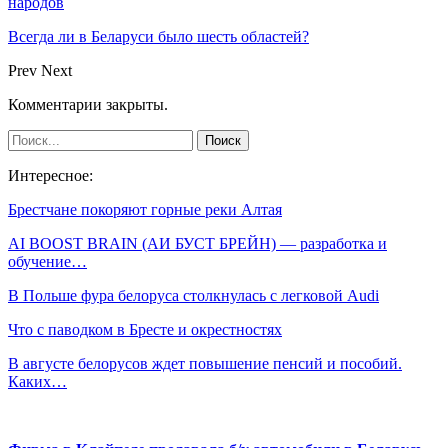
народов
Всегда ли в Беларуси было шесть областей?
Prev
Next
Комментарии закрыты.
Интересное:
Брестчане покоряют горные реки Алтая
AI BOOST BRAIN (АИ БУСТ БРЕЙН) — разработка и
обучение…
В Польше фура белоруса столкнулась с легковой Audi
Что с паводком в Бресте и окрестностях
В августе белорусов ждет повышение пенсий и пособий.
Каких…