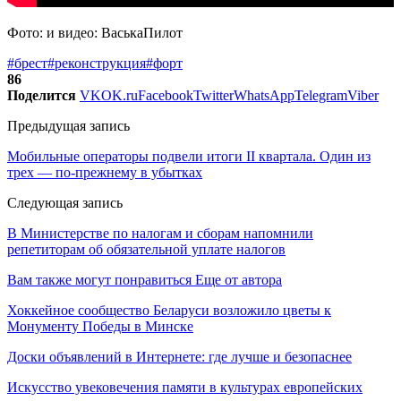
Фото: и видео: ВаськаПилот
#брест
#реконструкция
#форт
86
Поделится
VK
OK.ru
Facebook
Twitter
WhatsApp
Telegram
Viber
Предыдущая запись
Мобильные операторы подвели итоги II квартала. Один из
трех — по-прежнему в убытках
Следующая запись
В Министерстве по налогам и сборам напомнили
репетиторам об обязательной уплате налогов
Вам также могут понравиться
Еще от автора
Хоккейное сообщество Беларуси возложило цветы к
Монументу Победы в Минске
Доски объявлений в Интернете: где лучше и безопаснее
Искусство увековечения памяти в культурах европейских