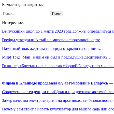
Комментарии закрыты.
Интересное:
Выпускники школ до 1 марта 2023 года должны определиться 
Гребцы утвердили Алтай на мировой спортивной карте
Памятный знак жертвам геноцида открыли на станции…
Мир! Труд! Май! Каким он был в предыдущие десятилетия?…
Голкипер «Бреста» попал в состав сборной Беларуси по хокке
Фирма в Клайпеде продавала б/у автомобили в Беларусь 
Современные тенденции и лайфхаки при доставке автомобилей
Замер качества электроэнергии на производстве: безопасность 
Почему вам стоит выбрать культиватор для вашего сада или ог