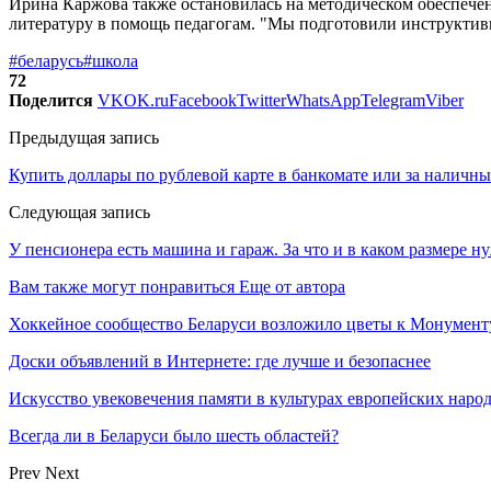
Ирина Каржова также остановилась на методическом обеспече
литературу в помощь педагогам. "Мы подготовили инструктивн
#беларусь
#школа
72
Поделится
VK
OK.ru
Facebook
Twitter
WhatsApp
Telegram
Viber
Предыдущая запись
Купить доллары по рублевой карте в банкомате или за наличны
Следующая запись
У пенсионера есть машина и гараж. За что и в каком размере н
Вам также могут понравиться
Еще от автора
Хоккейное сообщество Беларуси возложило цветы к Монумен
Доски объявлений в Интернете: где лучше и безопаснее
Искусство увековечения памяти в культурах европейских наро
Всегда ли в Беларуси было шесть областей?
Prev
Next