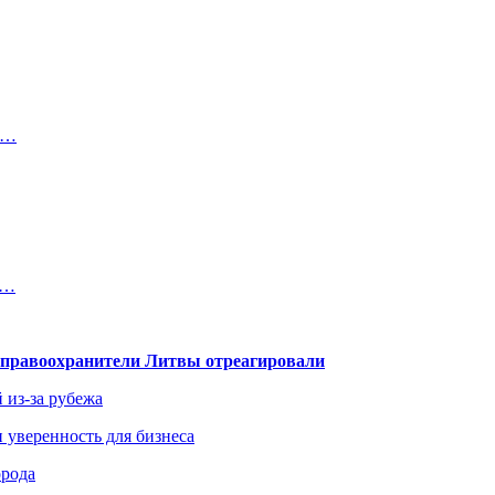
с…
ю…
— правоохранители Литвы отреагировали
 из-за рубежа
и уверенность для бизнеса
орода