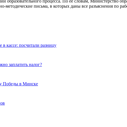
нии образовательного процесса. По ее словам, Министерство о
о-методические письма, в которых даны все разъяснения по раб
е в кассе: посчитали разницу
ужно заплатить налог?
ту Победы в Минске
дов