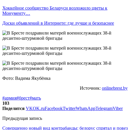
Хоккейное сообщество Беларуси возложило цветы к
Монументу…
Доски объявлений в Интернете: где лучше и безопаснее
Фото: Вадима Якубёнка
Источник:
onlinebrest.by
#армия
#брест
#мать
103
Поделится
VK
OK.ru
Facebook
Twitter
WhatsApp
Telegram
Viber
Предыдущая запись
Совершенно новый вид контрабанды: белорус спрятал и повез