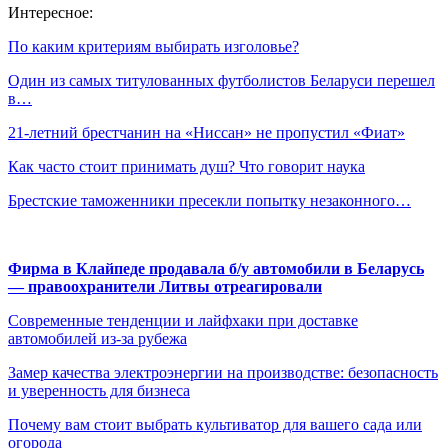
Интересное:
По каким критериям выбирать изголовье?
Один из самых титулованных футболистов Беларуси перешел
в…
21-летний брестчанин на «Ниссан» не пропустил «Фиат»
Как часто стоит принимать душ? Что говорит наука
Брестские таможенники пресекли попытку незаконного…
Фирма в Клайпеде продавала б/у автомобили в Беларусь
— правоохранители Литвы отреагировали
Современные тенденции и лайфхаки при доставке
автомобилей из-за рубежа
Замер качества электроэнергии на производстве: безопасность
и уверенность для бизнеса
Почему вам стоит выбрать культиватор для вашего сада или
огорода