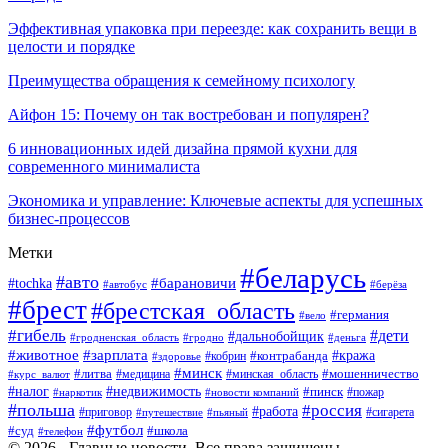
Эффективная упаковка при переезде: как сохранить вещи в
целости и порядке
Преимущества обращения к семейному психологу
Айфон 15: Почему он так востребован и популярен?
6 инновационных идей дизайна прямой кухни для
современного минималиста
Экономика и управление: Ключевые аспекты для успешных
бизнес-процессов
Метки
#беларусь
#авто
#tochka
#барановичи
#берёза
#автобус
#брест
#брестская_область
#германия
#вело
#гибель
#дети
#дальнобойщик
#гродно
#деньга
#гродненская_область
#животное
#зарплата
#контрабанда
#кража
#кобрин
#здоровье
#минск
#литва
#минская_область
#мошенничество
#курс_валют
#медицина
#налог
#недвижимость
#пинск
#пожар
#наркотик
#новости компаний
#польша
#россия
#работа
#сигарета
#приговор
#путешествие
#пьяный
#футбол
#суд
#школа
#телефон
© 2026 - Главные новости. Все права защищены.