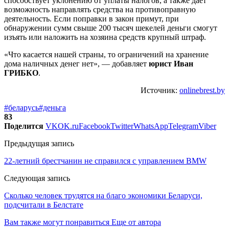
способствует уклонению от уплаты налогов, а также дает
возможность направлять средства на противоправную
деятельность. Если поправки в закон примут, при
обнаружении сумм свыше 200 тысяч шекелей деньги смогут
изъять или наложить на хозяина средств крупный штраф.
«Что касается нашей страны, то ограничений на хранение
дома наличных денег нет», — добавляет
юрист Иван
ГРИБКО
.
Источник:
onlinebrest.by
#беларусь
#деньга
83
Поделится
VK
OK.ru
Facebook
Twitter
WhatsApp
Telegram
Viber
Предыдущая запись
22-летний брестчанин не справился с управлением BMW
Следующая запись
Сколько человек трудятся на благо экономики Беларуси,
подсчитали в Белстате
Вам также могут понравиться
Еще от автора