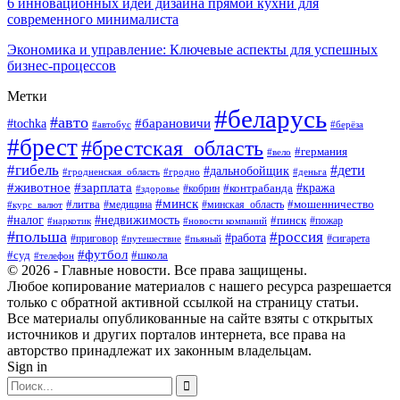
6 инновационных идей дизайна прямой кухни для
современного минималиста
Экономика и управление: Ключевые аспекты для успешных
бизнес-процессов
Метки
#беларусь
#авто
#tochka
#барановичи
#берёза
#автобус
#брест
#брестская_область
#германия
#вело
#гибель
#дети
#дальнобойщик
#гродно
#деньга
#гродненская_область
#животное
#зарплата
#контрабанда
#кража
#кобрин
#здоровье
#минск
#литва
#минская_область
#мошенничество
#курс_валют
#медицина
#налог
#недвижимость
#пинск
#пожар
#наркотик
#новости компаний
#польша
#россия
#работа
#сигарета
#приговор
#путешествие
#пьяный
#футбол
#суд
#школа
#телефон
© 2026 - Главные новости. Все права защищены.
Любое копирование материалов с нашего ресурса разрешается
только с обратной активной ссылкой на страницу статьи.
Все материалы опубликованные на сайте взяты с открытых
источников и других порталов интернета, все права на
авторство принадлежат их законным владельцам.
Sign in