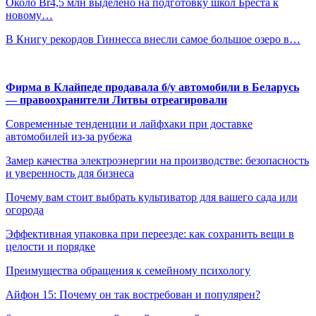
Около Br4,5 млн выделено на подготовку школ Бреста к
новому…
В Книгу рекордов Гиннесса внесли самое большое озеро в…
Фирма в Клайпеде продавала б/у автомобили в Беларусь
— правоохранители Литвы отреагировали
Современные тенденции и лайфхаки при доставке
автомобилей из-за рубежа
Замер качества электроэнергии на производстве: безопасность
и уверенность для бизнеса
Почему вам стоит выбрать культиватор для вашего сада или
огорода
Эффективная упаковка при переезде: как сохранить вещи в
целости и порядке
Преимущества обращения к семейному психологу
Айфон 15: Почему он так востребован и популярен?