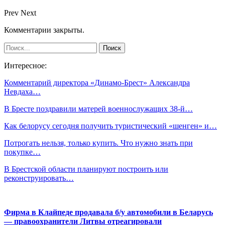
Prev
Next
Комментарии закрыты.
Интересное:
Комментарий директора «Динамо-Брест» Александра
Невдаха…
В Бресте поздравили матерей военнослужащих 38-й…
Как белорусу сегодня получить туристический «шенген» и…
Потрогать нельзя, только купить. Что нужно знать при
покупке…
В Брестской области планируют построить или
реконструировать…
Фирма в Клайпеде продавала б/у автомобили в Беларусь
— правоохранители Литвы отреагировали