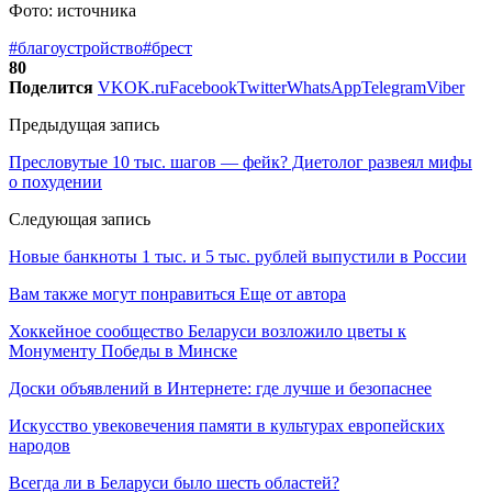
Фото: источника
#благоустройство
#брест
80
Поделится
VK
OK.ru
Facebook
Twitter
WhatsApp
Telegram
Viber
Предыдущая запись
Пресловутые 10 тыс. шагов — фейк? Диетолог развеял мифы
о похудении
Следующая запись
Новые банкноты 1 тыс. и 5 тыс. рублей выпустили в России
Вам также могут понравиться
Еще от автора
Хоккейное сообщество Беларуси возложило цветы к
Монументу Победы в Минске
Доски объявлений в Интернете: где лучше и безопаснее
Искусство увековечения памяти в культурах европейских
народов
Всегда ли в Беларуси было шесть областей?