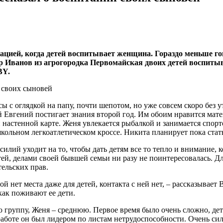
ацией, когда детей воспитывает женщина. Гораздо меньше гов
р Иванов из агрогородка Первомайская двоих детей воспитыв
BY.
 с оглядкой на папу, почти шепотом, но уже совсем скоро без у
Евгений постигает знания второй год. Им обоим нравится матем
 настенной карте. Женя увлекается рыбалкой и занимается спорт
 школьном легкоатлетическом кроссе. Никита планирует пока ста
илий уходит на то, чтобы дать детям все то тепло и внимание, к
етей, делами своей бывшей семьи ни разу не поинтересовалась. Д
тельских прав.
рой нет места даже для детей, контакта с ней нет, – рассказывает
как поживают ее дети.
группу, Женя – среднюю. Первое время было очень сложно, дети 
аботе он был лидером по листам нетрудоспособности. Очень сил