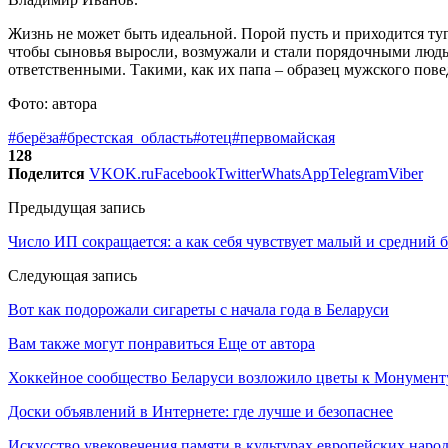
Жизнь не может быть идеальной. Порой пусть и приходится туго
чтобы сыновья выросли, возмужали и стали порядочными людь
ответственными. Такими, как их папа – образец мужского пове
Фото: автора
#берёза
#брестская_область
#отец
#первомайская
128
Поделится
VK
OK.ru
Facebook
Twitter
WhatsApp
Telegram
Viber
Предыдущая запись
Число ИП сокращается: а как себя чувствует малый и средний 
Следующая запись
Вот как подорожали сигареты с начала года в Беларуси
Вам также могут понравиться
Еще от автора
Хоккейное сообщество Беларуси возложило цветы к Монумен
Доски объявлений в Интернете: где лучше и безопаснее
Искусство увековечения памяти в культурах европейских наро