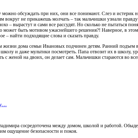
му можно обсуждать при них, они все понимают. Слез и истерик н
м вокруг не прикажешь молчать – так мальчишки узнали правду о
охо – вырастут и сами все рассудят. Но сколько не пытаться пон
что может быть мотивом ужаснейшего решения?! Наверное, в это
ое – найти подходящие слова и сказать правду.
 жизни дома семьи Ивановых подчинен детям. Ранний подъем в ш
школу и даже мультики посмотреть. Папа отвозит их в школу, уро
ить с женой на двоих, он делает сам. Мальчишки стараются во вс
ту…
ь Владимира сосредоточена между домом, школой и работой. Обы
т им ощущение безопасности и покоя.