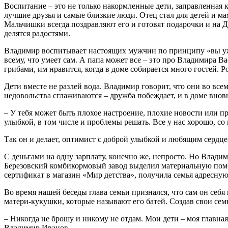
Воспитание – это не только накормленные дети, заправленная
лучшие друзья и самые близкие люди. Отец стал для детей и м
Мальчишки всегда поздравляют его и готовят подарочки и на Д
делятся радостями.
Владимир воспитывает настоящих мужчин по принципу «вы уже 
всему, что умеет сам. А папа может все – это про Владимира 
грибами, им нравится, когда в доме собирается много гостей.
Дети вместе не разлей вода. Владимир говорит, что они во все
недовольства сглаживаются – дружба побеждает, и в доме вновь
– У тебя может быть плохое настроение, плохие новости или пр
улыбкой, в том числе и проблемы решать. Все у нас хорошо, с
Так он и делает, оптимист с доброй улыбкой и любящим сердце
С деньгами на одну зарплату, конечно же, непросто. Но Владим
Березовский комбикормовый завод выделил материальную помо
сертификат в магазин «Мир детства», получила семья адресную
Во время нашей беседы глава семьи признался, что сам он себя
матери-кукушки, которые называют его батей. Создав свои сем
– Никогда не брошу и никому не отдам. Мои дети – моя главн
Владимир Иванов.