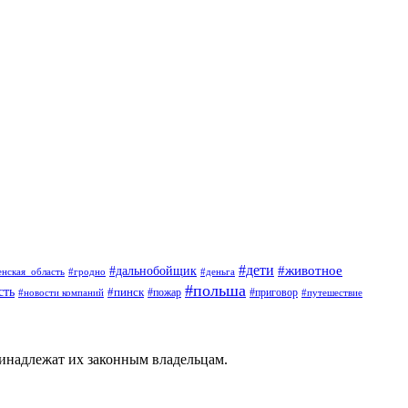
#дети
#животное
#дальнобойщик
#гродно
#деньга
енская_область
#польша
сть
#пинск
#пожар
#новости компаний
#приговор
#путешествие
ринадлежат их законным владельцам.