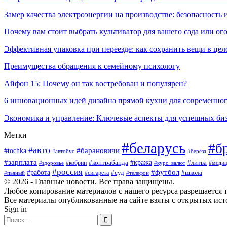
Замер качества электроэнергии на производстве: безопасность 
Почему вам стоит выбрать культиватор для вашего сада или ог
Эффективная упаковка при переезде: как сохранить вещи в цел
Преимущества обращения к семейному психологу
Айфон 15: Почему он так востребован и популярен?
6 инновационных идей дизайна прямой кухни для современно
Экономика и управление: Ключевые аспекты для успешных би
Метки
#беларусь
#б
#авто
#tochka
#барановичи
#берёза
#автобус
#зарплата
#контрабанда
#кража
#кобрин
#литва
#здоровье
#курс_валют
#медиц
#россия
#работа
#футбол
#суд
#сигарета
#школа
#пьяный
#телефон
© 2026 - Главные новости. Все права защищены.
Любое копирование материалов с нашего ресурса разрешается т
Все материалы опубликованные на сайте взяты с открытых исто
Sign in