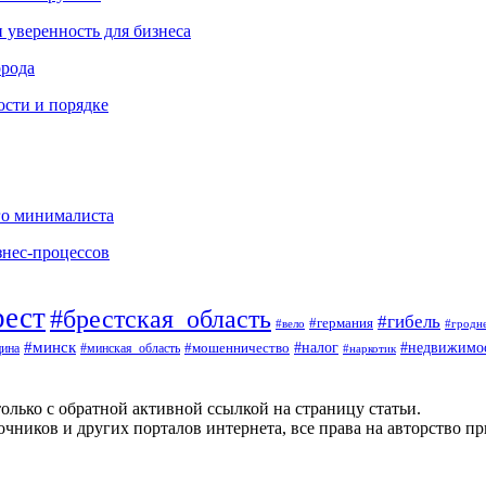
и уверенность для бизнеса
орода
ости и порядке
го минималиста
знес-процессов
рест
#брестская_область
#гибель
#германия
#вело
#гродн
#минск
#налог
#недвижимо
#минская_область
#мошенничество
ина
#наркотик
олько с обратной активной ссылкой на страницу статьи.
чников и других порталов интернета, все права на авторство п