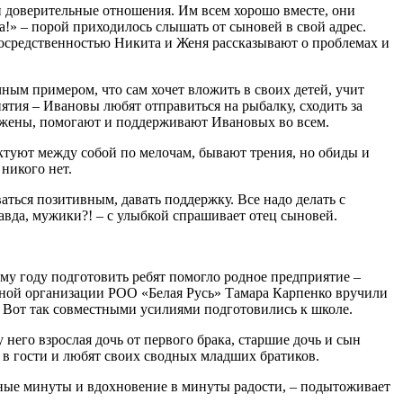
и доверительные отношения. Им всем хорошо вместе, они
!» – порой приходилось слышать от сыновей в свой адрес.
епосредственностью Никита и Женя рассказывают о проблемах и
ым примером, что сам хочет вложить в своих детей, учит
ятия – Ивановы любят отправиться на рыбалку, сходить за
ей жены, помогают и поддерживают Ивановых во всем.
ликтуют между собой по мелочам, бывают трения, но обиды и
никого нет.
аться позитивным, давать поддержку. Все надо делать с
равда, мужики?! – с улыбкой спрашивает отец сыновей.
ому году подготовить ребят помогло родное предприятие –
нной организации РОО «Белая Русь» Тамара Карпенко вручили
. Вот так совместными усилиями подготовились к школе.
него взрослая дочь от первого брака, старшие дочь и сын
 в гости и любят своих сводных младших братиков.
дные минуты и вдохновение в минуты радости, – подытоживает