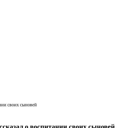
ании своих сыновей
ссказал о воспитании своих сыновей