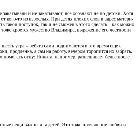
е закатывали и не закатывают, все осознают не по-детски. Хотя
т кого-то из взрослых. При детях плохих слов в адрес матери-
ять такой поступок, так и не сможешь этого сделать – как можно
м тоже кроется мужество Владимира, выражение его честности
есть утра – ребята сами поднимаются в это время еще с
ки, продленка, а сам на работу, вечером торопится их забрать.
ем помогать отцу: Никита, например, развешивает белье после
денные вещи важны для детей. Это тоже проявление любви и