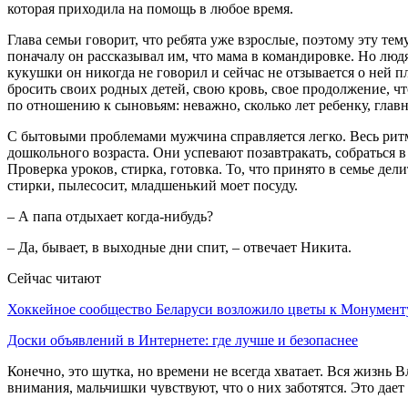
которая приходила на помощь в любое время.
Глава семьи говорит, что ребята уже взрослые, поэтому эту те
поначалу он рассказывал им, что мама в командировке. Но людя
кукушки он никогда не говорил и сейчас не отзывается о ней пл
бросить своих родных детей, свою кровь, свое продолжение, 
по отношению к сыновьям: неважно, сколько лет ребенку, главн
С бытовыми проблемами мужчина справляется легко. Весь ритм
дошкольного возраста. Они успевают позавтракать, собраться в 
Проверка уроков, стирка, готовка. То, что принято в семье дел
стирки, пылесосит, младшенький моет посуду.
– А папа отдыхает когда-нибудь?
– Да, бывает, в выходные дни спит, – отвечает Никита.
Сейчас читают
Хоккейное сообщество Беларуси возложило цветы к Монумен
Доски объявлений в Интернете: где лучше и безопаснее
Конечно, это шутка, но времени не всегда хватает. Вся жизн
внимания, мальчишки чувствуют, что о них заботятся. Это дае