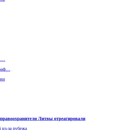
и.…
траф…
ции
— правоохранители Литвы отреагировали
 из-за рубежа