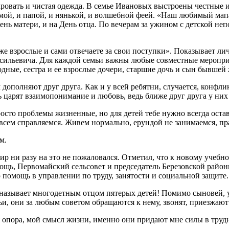
 кровать и чистая одежда. В семье Ивановых выстроены честные 
амой, и папой, и нянькой, и волшебной феей. «Наш любимый мапа
ень матери, и на День отца. По вечерам за ужином с детской н
взрослые и сами отвечаете за свои поступки». Показывает личн
Васильевича. Для каждой семьи важны любые совместные меропри
 Родные, сестра и ее взрослые дочери, старшие дочь и сын бывш
м дополняют друг друга. Как и у всей ребятни, случается, конф
 царят взаимопонимание и любовь, ведь ближе друг друга у них 
осто проблемы жизненные, но для детей тебе нужно всегда остав
о всем справляемся. Живем нормально, ерундой не занимаемся, п
м.
ир ни разу на это не пожаловался. Отметил, что к новому учебн
щь, Первомайский сельсовет и председатель Березовской райо
 помощь в управлении по труду, занятости и социальной защите
 называет многодетным отцом пятерых детей! Помимо сыновей, у 
ьи, они за любым советом обращаются к нему, звонят, приезжают
ая опора, мой смысл жизни, именно они придают мне силы в тру