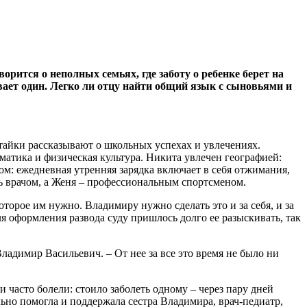
орится о неполных семьях, где заботу о ребенке берет на
ает один. Легко ли отцу найти общий язык с сыновьями и
тайки рассказывают о школьных успехах и увлечениях.
атика и физическая культура. Никита увлечен географией:
ом: ежедневная утренняя зарядка включает в себя отжимания,
ть врачом, а Женя – профессиональным спортсменом.
оторое им нужно. Владимиру нужно сделать это и за себя, и за
ля оформления развода суду пришлось долго ее разыскивать, так
 Владимир Васильевич. – От нее за все это время не было ни
часто болели: стоило заболеть одному – через пару дней
ьно помогла и поддержала сестра Владимира, врач-педиатр,