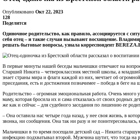
Опубликовано
Окт 22, 2023
128
Поделится
Одиночное родительство, как правило, ассоциируется с ситу
себя отец – и такие случаи вызывают восхищение. Владими
решать бытовые вопросы, узнала корреспондент BEREZA.
В первые минуты нашей беседы мальчишки отвечают на вопросы
Старший Никита – четвероклассник местной школы, а младший 
знает страны мира и флаги каждой из них, мечтает об огромной
приседания, есть и достижения позначимее – победа в беге на
Родительство – огромная эмоциональная работа. Очень много ус
маму, которая бросила их и сама отказалась от своих родных д
же как и сейчас – для судебного заседания по лишению ее роди
– Она оставила нас четыре года назад, у нее своя жизнь, в кото
звонка, ни сообщения. Она так ни разу и не поинтересовалась, 
Мальчишки в то время посещали детский сад – Никита старшую 
инфекцию подхватывал второй. Мужчина шутит, что тогда на р