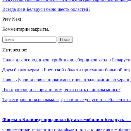
Всегда ли в Беларуси было шесть областей?
Prev
Next
Комментарии закрыты.
Интересное:
Налог для огородников, грибников, сборщиков ягод в Беларус
Двум браконьерам в Брестской области присудили большой ш
Павел Дуров впервые прокомментировал задержание во Фран
Что происходит с организмом, если спать слишком много?
Таргетированная реклама: эффективные услуги от веб-агентств
Фирма в Клайпеде продавала б/у автомобили в Беларусь 
Современные тенденции и лайфхаки при доставке автомобилей