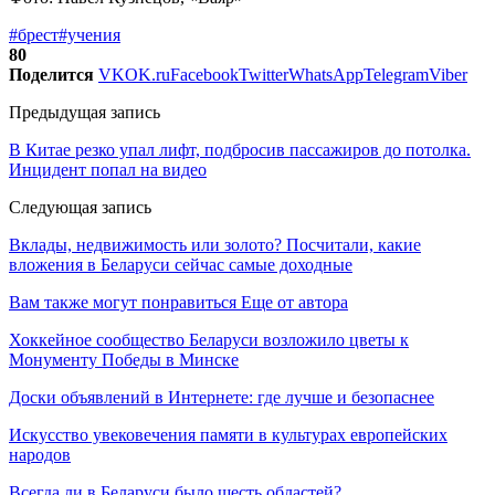
#брест
#учения
80
Поделится
VK
OK.ru
Facebook
Twitter
WhatsApp
Telegram
Viber
Предыдущая запись
В Китае резко упал лифт, подбросив пассажиров до потолка.
Инцидент попал на видео
Следующая запись
Вклады, недвижимость или золото? Посчитали, какие
вложения в Беларуси сейчас самые доходные
Вам также могут понравиться
Еще от автора
Хоккейное сообщество Беларуси возложило цветы к
Монументу Победы в Минске
Доски объявлений в Интернете: где лучше и безопаснее
Искусство увековечения памяти в культурах европейских
народов
Всегда ли в Беларуси было шесть областей?