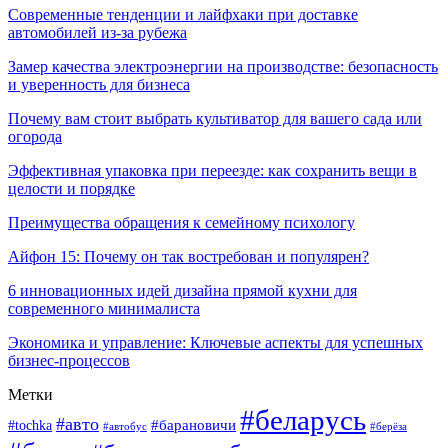
Современные тенденции и лайфхаки при доставке
автомобилей из-за рубежа
Замер качества электроэнергии на производстве: безопасность
и уверенность для бизнеса
Почему вам стоит выбрать культиватор для вашего сада или
огорода
Эффективная упаковка при переезде: как сохранить вещи в
целости и порядке
Преимущества обращения к семейному психологу
Айфон 15: Почему он так востребован и популярен?
6 инновационных идей дизайна прямой кухни для
современного минималиста
Экономика и управление: Ключевые аспекты для успешных
бизнес-процессов
Метки
#беларусь
#авто
#tochka
#барановичи
#берёза
#автобус