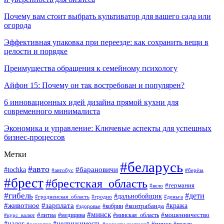
Почему вам стоит выбрать культиватор для вашего сада или
огорода
Эффективная упаковка при переезде: как сохранить вещи в
целости и порядке
Преимущества обращения к семейному психологу
Айфон 15: Почему он так востребован и популярен?
6 инновационных идей дизайна прямой кухни для
современного минималиста
Экономика и управление: Ключевые аспекты для успешных
бизнес-процессов
Метки
#беларусь
#авто
#tochka
#барановичи
#берёза
#автобус
#брест
#брестская_область
#германия
#вело
#гибель
#дети
#дальнобойщик
#гродно
#деньга
#гродненская_область
#животное
#зарплата
#контрабанда
#кража
#кобрин
#здоровье
#минск
#литва
#минская_область
#мошенничество
#курс_валют
#медицина
#налог
#недвижимость
#пинск
#пожар
#наркотик
#новости компаний