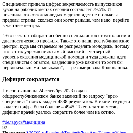
Специалист привела цифры: закрепляемость выпускников
вузов на рабочих местах сегодня составляет 79,5%. И
пояснила, что отток молодых медиков идет не столько за
пределы страны, сколько они хотят раньше, чем надо, перейти
в частные центры.
"Этот сектор забирает особенно специалистов стоматологии и
диагностического профиля. Также это наши республиканские
центры, куда мы стараемся не распределять молодежь, потому
что в этих учреждениях самый высокий – четвертый –
уровень оказания медицинской помощи и туда должны идти
специалисты с опытом, владеющие уже какими-то хотя бы
первоначальными навыками", — резюмировала Колюпанова.
Дефицит сокращается
По состоянию на 24 сентября 2023 года в
общереспубликанском банке вакансий по запросу "врач-
специалист" поиск выдает 4838 результатов. В июне текущего
года эта цифра была больше – 4945. То есть за три месяца
дефицит врачей удалось сократить более чем на сотню.
#беларусь
#медицина
97
Поделится
VK
OK.ru
Facebook
Twitter
WhatsApp
Telegram
Viber