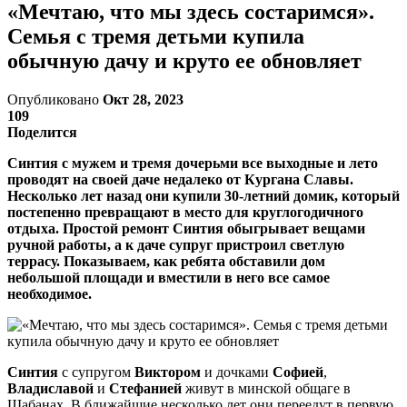
«Мечтаю, что мы здесь состаримся».
Семья с тремя детьми купила
обычную дачу и круто ее обновляет
Опубликовано
Окт 28, 2023
109
Поделится
Синтия с мужем и тремя дочерьми все выходные и лето
проводят на своей даче недалеко от Кургана Славы.
Несколько лет назад они купили 30-летний домик, который
постепенно превращают в место для круглогодичного
отдыха. Простой ремонт Синтия обыгрывает вещами
ручной работы, а к даче супруг пристроил светлую
террасу. Показываем, как ребята обставили дом
небольшой площади и вместили в него все самое
необходимое.
Синтия
с супругом
Виктором
и дочками
Софией
,
Владиславой
и
Стефанией
живут в минской общаге в
Шабанах. В ближайшие несколько лет они переедут в первую