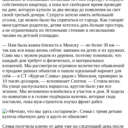
собственную квартиру, а пока все свободное время проводят
на даче, которую купили за два месяца до появления на свет
своей третьей дочери. Супруги хотели иметь небольшой
уголок, где можно было бы спрятаться от города. Как говорят
многодетные родители, детям хотелось дать больше простора,
а не ограничивать их бетонными стенами и несколькими
часами на детской площадке.
— Нам была важна близость к Минску — не более 30 км —
так как вся наша жизнь сейчас завязана на детях и их кружках.
Сами мы с мужем родом из деревни, поэтому понимали, что
каждый дом требует и физических, и материальных
вложений. Мы рассмотрели огромное количество объявлений
о продаже разных объектов и нашли идеальный вариант для
себя — в СТ «Курган Славы» рядом с Минском, примерно за
10 тысяч долларов, — вспоминает Синтия. — Стояла весна.
На улице распускались нарциссы, кругом было уже все
зеленое. Мы мгновенно влюбились в участок и дом. Я ходила
по комнатам и в голове подбирала вазочки, которые сюда
поставлю, пока муж-строитель изучал фронт работ.
Семья получила ключи от дачи уже на следующий день после