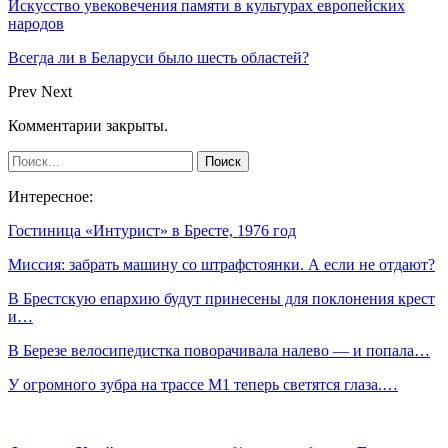
Искусство увековечения памяти в культурах европейских
народов
Всегда ли в Беларуси было шесть областей?
Prev
Next
Комментарии закрыты.
Интересное:
Гостиница «Интурист» в Бресте, 1976 год
Миссия: забрать машину со штрафстоянки. А если не отдают?
В Брестскую епархию будут принесены для поклонения крест
и…
В Березе велосипедистка поворачивала налево — и попала…
У огромного зубра на трассе М1 теперь светятся глаза.…