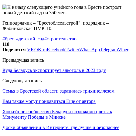
Генподрядчик – "Брестоблсельстрой", подрядчик –
Жабинковская ПМК-10.
#брест
#детский_сад
#строительство
118
Поделится
VK
OK.ru
Facebook
Twitter
WhatsApp
Telegram
Viber
Предыдущая запись
Куда Беларусь экспортирует алкоголь в 2023 году
Следующая запись
Семья в Брестской области заразилась трихинеллезом
Вам также могут понравиться
Еще от автора
Хоккейное сообщество Беларуси возложило цветы к
Монументу Победы в Минске
Доски объявлений в Интернете: где лучше и безопаснее