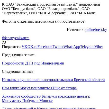
К ОАО "Банковский процессинговый центр" подключены
ОАО "Беларусбанк", ОАО "Белагропромбанк", ОАО
"Паритетбанк", ОАО "БПС-Сбербанк", ЗАО "БСБ Банк".
Фото: из открытых источников (иллюстративное)
Источник:
onlinebrest.by
#беларусь
#карта
73
Поделится
VK
OK.ru
Facebook
Twitter
WhatsApp
Telegram
Viber
Предыдущая запись
Подробности ДТП под Ивацевичами
Следующая запись
Названы крупнейшие налогоплательщики Брестской области
Вам также могут понравиться
Еще от автора
Хоккейное сообщество Беларуси возложило цветы к
Монументу Победы в Минске
Доски объявлений в Интернете: где лучше и безопаснее