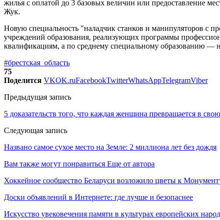
жилья с оплатой до 3 базовых величин или предоставление мес
Жук.
Новую специальность "наладчик станков и манипуляторов с п
учреждений образования, реализующих программы профессиона
квалификациям, а по среднему специальному образованию — н
#брестская_область
75
Поделится
VK
OK.ru
Facebook
Twitter
WhatsApp
Telegram
Viber
Предыдущая запись
5 доказательств того, что каждая женщина превращается в свою
Следующая запись
Названо самое сухое место на Земле: 2 миллиона лет без дождя
Вам также могут понравиться
Еще от автора
Хоккейное сообщество Беларуси возложило цветы к Монумен
Доски объявлений в Интернете: где лучше и безопаснее
Искусство увековечения памяти в культурах европейских наро