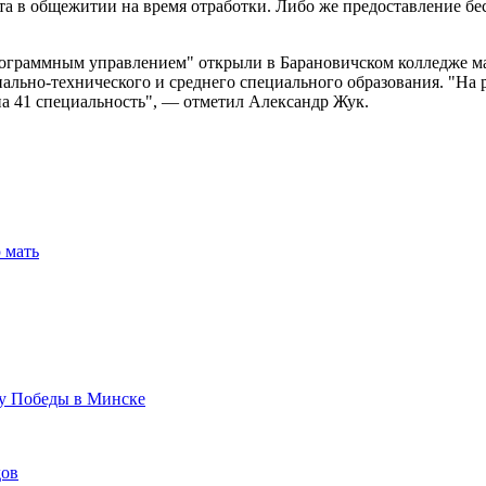
та в общежитии на время отработки. Либо же предоставление бе
рограммным управлением" открыли в Барановичском колледже м
льно-технического и среднего специального образования. "На 
а 41 специальность", — отметил Александр Жук.
 мать
ту Победы в Минске
дов