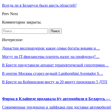
Всегда ли в Беларуси было шесть областей?
Prev
Next
Комментарии закрыты.
Интересное:
Династии миллиардеров: какие семьи богаты веками и…
Могут ли IT-фрилансеры платить налог на профдоход?…
В Бресте представили аппарат терапевтической гипотермии…
В центре Москвы сгорел редкий Lamborghini Aventador S…
В Бресте на Кобринском мосту за 20 минут произошло 5 ДТП
Фирма в Клайпеде продавала б/у автомобили в Беларусь 
Современные тенденции и лайфхаки при доставке автомобилей