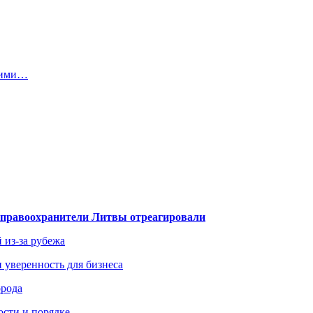
скими…
— правоохранители Литвы отреагировали
 из-за рубежа
и уверенность для бизнеса
орода
ости и порядке