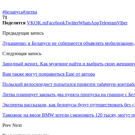
#беларусь
#литва
71
Поделится
VK
OK.ru
Facebook
Twitter
WhatsApp
Telegram
Viber
Предыдущая запись
Лукашенко: в Беларуси не собираются объявлять мобилизацию
Следующая запись
Завидный жених. Как мужчине найти и выбрать свою женщин
Вам также могут понравиться
Еще от автора
Польский велосипедист попытался провезти табачную контраба
Литва планирует закрыть два пункта пропуска на границе с Бе
Эксперты рассказали, как белорусы будут путешествовать без 
Таможня: на ввозе BMW хотели сэкономить 120 тысяч, могут п
Prev
Next