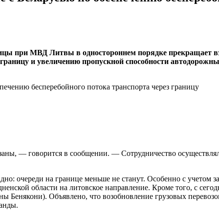
ницы при МВД Литвы в одностороннем порядке прекращает 
з границу и увеличению пропускной способности автодорожны
аны, — говорится в сообщении. — Сотрудничество осуществлял
евидно: очереди на границе меньше не станут. Особенно с учето
дненской области на литовское направление. Кроме того, с сего
оны Бенякони). Объявлено, что возобновление грузовых перевоз
анды.