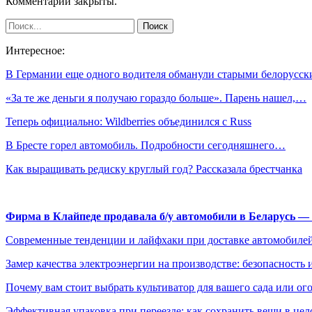
Комментарии закрыты.
Интересное:
В Германии еще одного водителя обманули старыми белорус
«За те же деньги я получаю гораздо больше». Парень нашел,…
Теперь официально: Wildberries объединился с Russ
В Бресте горел автомобиль. Подробности сегодняшнего…
Как выращивать редиску круглый год? Рассказала брестчанка
Фирма в Клайпеде продавала б/у автомобили в Беларусь 
Современные тенденции и лайфхаки при доставке автомобилей
Замер качества электроэнергии на производстве: безопасность 
Почему вам стоит выбрать культиватор для вашего сада или ог
Эффективная упаковка при переезде: как сохранить вещи в цел