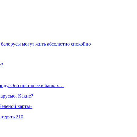
, белорусы могут жить абсолютно спокойно
у?
нду. Он спрятал ее в банках…
ларусью. Какие?
«Зеленой карты»
отерять 210