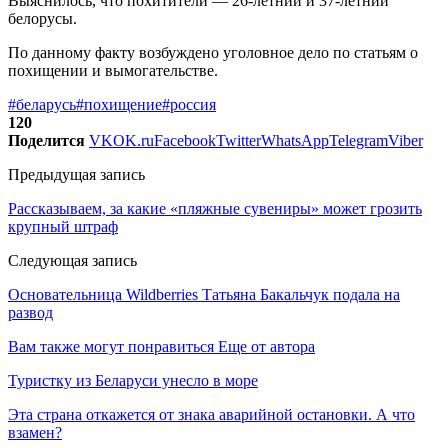
Выяснилось, что похитители — 26-летний и 37-летний
белорусы.
По данному факту возбуждено уголовное дело по статьям о
похищении и вымогательстве.
#беларусь
#похищение
#россия
120
Поделится
VK
OK.ru
Facebook
Twitter
WhatsApp
Telegram
Viber
Предыдущая запись
Рассказываем, за какие «пляжные сувениры» может грозить
крупный штраф
Следующая запись
Основательница Wildberries Татьяна Бакальчук подала на
развод
Вам также могут понравиться
Еще от автора
Туристку из Беларуси унесло в море
Эта страна откажется от знака аварийной остановки. А что
взамен?