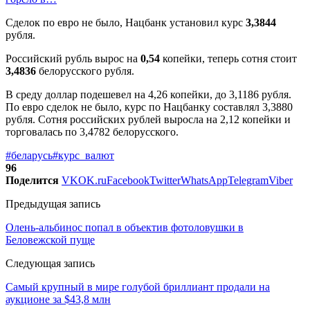
Сделок по евро не было, Нацбанк установил курс
3,3844
рубля.
Российский рубль вырос на
0,54
копейки, теперь сотня стоит
3,4836
белорусского рубля.
В среду доллар подешевел на 4,26 копейки, до 3,1186 рубля.
По евро сделок не было, курс по Нацбанку составлял 3,3880
рубля. Сотня российских рублей выросла на 2,12 копейки и
торговалась по 3,4782 белорусского.
#беларусь
#курс_валют
96
Поделится
VK
OK.ru
Facebook
Twitter
WhatsApp
Telegram
Viber
Предыдущая запись
Олень-альбинос попал в объектив фотоловушки в
Беловежской пуще
Следующая запись
Самый крупный в мире голубой бриллиант продали на
аукционе за $43,8 млн