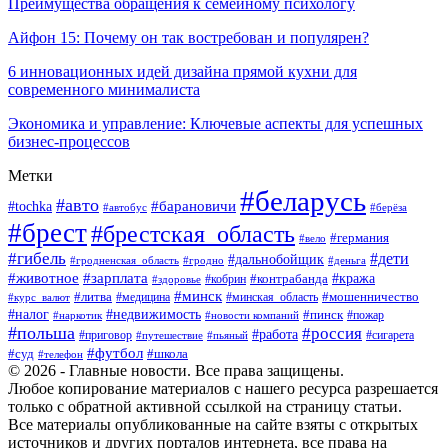
Преимущества обращения к семейному психологу
Айфон 15: Почему он так востребован и популярен?
6 инновационных идей дизайна прямой кухни для
современного минималиста
Экономика и управление: Ключевые аспекты для успешных
бизнес-процессов
Метки
#беларусь
#авто
#tochka
#барановичи
#берёза
#автобус
#брест
#брестская_область
#германия
#вело
#гибель
#дети
#дальнобойщик
#гродно
#деньга
#гродненская_область
#животное
#зарплата
#контрабанда
#кража
#кобрин
#здоровье
#минск
#литва
#минская_область
#мошенничество
#курс_валют
#медицина
#налог
#недвижимость
#пинск
#пожар
#наркотик
#новости компаний
#польша
#россия
#работа
#сигарета
#приговор
#путешествие
#пьяный
#футбол
#суд
#школа
#телефон
© 2026 - Главные новости. Все права защищены.
Любое копирование материалов с нашего ресурса разрешается
только с обратной активной ссылкой на страницу статьи.
Все материалы опубликованные на сайте взяты с открытых
источников и других порталов интернета, все права на