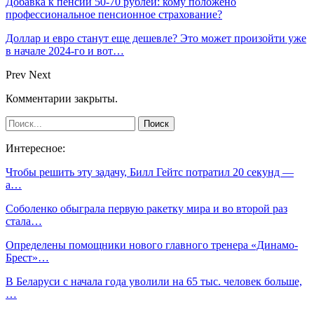
Добавка к пенсии 50-70 рублей: кому положено
профессиональное пенсионное страхование?
Доллар и евро станут еще дешевле? Это может произойти уже
в начале 2024-го и вот…
Prev
Next
Комментарии закрыты.
Интересное:
Чтобы решить эту задачу, Билл Гейтс потратил 20 секунд —
а…
Соболенко обыграла первую ракетку мира и во второй раз
стала…
Определены помощники нового главного тренера «Динамо-
Брест»…
В Беларуси с начала года уволили на 65 тыс. человек больше,
…