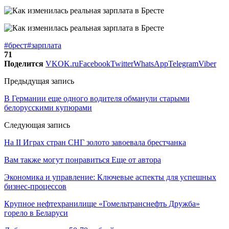
#брест
#зарплата
71
Поделится
VK
OK.ru
Facebook
Twitter
WhatsApp
Telegram
Viber
Предыдущая запись
В Германии еще одного водителя обманули старыми
белорусскими купюрами
Следующая запись
На II Играх стран СНГ золото завоевала брестчанка
Вам также могут понравиться
Еще от автора
Экономика и управление: Ключевые аспекты для успешных
бизнес-процессов
Крупное нефтехранилище «Гомельтранснефть Дружба»
горело в Беларуси