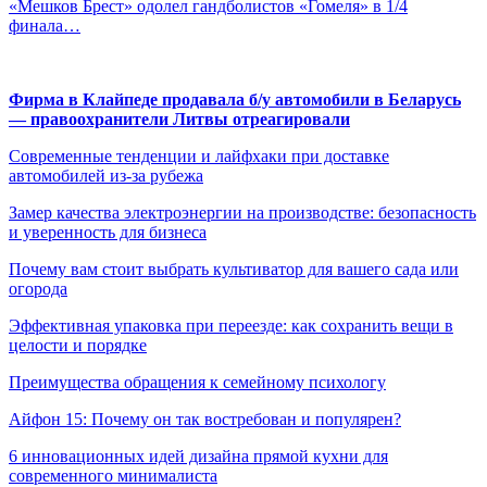
«Мешков Брест» одолел гандболистов «Гомеля» в 1/4
финала…
Фирма в Клайпеде продавала б/у автомобили в Беларусь
— правоохранители Литвы отреагировали
Современные тенденции и лайфхаки при доставке
автомобилей из-за рубежа
Замер качества электроэнергии на производстве: безопасность
и уверенность для бизнеса
Почему вам стоит выбрать культиватор для вашего сада или
огорода
Эффективная упаковка при переезде: как сохранить вещи в
целости и порядке
Преимущества обращения к семейному психологу
Айфон 15: Почему он так востребован и популярен?
6 инновационных идей дизайна прямой кухни для
современного минималиста