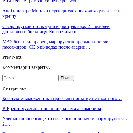
В Витебске трамвай сошёл с рельсов
Audi в центре Минска перевернулся несколько раз и лег на
крышу
С маршруткой столкнулись два трактора, 21 человек
доставлен в больницу. Кого считают…
МАЗ был неисправен, маршрутчик превысил число
пассажиров. СК о выводах после аварии…
Prev
Next
Комментарии закрыты.
Интересное:
Брестские таможенники пресекли попытку незаконного…
В Бресте мужчина попал под колеса автомобиля
Ученые опровергли, что полезные привычки формируются за
21…