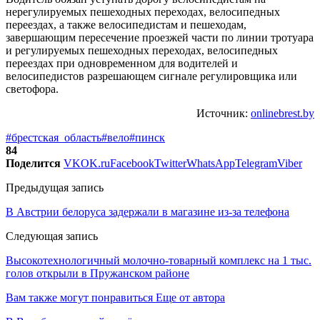
нерегулируемых пешеходных переходах, велосипедных
переездах, а также велосипедистам и пешеходам,
завершающим пересечение проезжей части по линии тротуара
и регулируемых пешеходных переходах, велосипедных
переездах при одновременном для водителей и
велосипедистов разрешающем сигнале регулировщика или
светофора.
Источник:
onlinebrest.by
#брестская_область
#вело
#пинск
84
Поделится
VK
OK.ru
Facebook
Twitter
WhatsApp
Telegram
Viber
Предыдущая запись
В Австрии белоруса задержали в магазине из-за телефона
Следующая запись
Высокотехнологичный молочно-товарный комплекс на 1 тыс.
голов открыли в Пружанском районе
Вам также могут понравиться
Еще от автора