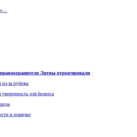
тву…
— правоохранители Литвы отреагировали
 из-за рубежа
и уверенность для бизнеса
орода
ости и порядке