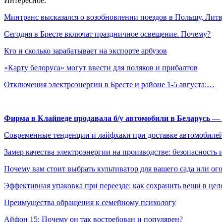
Интересное:
Минтранс высказался о возобновлении поездов в Польшу, Ли
Сегодня в Бресте включат праздничное освещение. Почему?
Кто и сколько зарабатывает на экспорте арбузов
«Карту белоруса» могут ввести для поляков и прибалтов
Отключения электроэнергии в Бресте и районе 1-5 августа:…
Фирма в Клайпеде продавала б/у автомобили в Беларусь 
Современные тенденции и лайфхаки при доставке автомобилей
Замер качества электроэнергии на производстве: безопасность 
Почему вам стоит выбрать культиватор для вашего сада или ог
Эффективная упаковка при переезде: как сохранить вещи в цел
Преимущества обращения к семейному психологу
Айфон 15: Почему он так востребован и популярен?