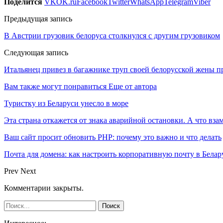
Поделится
VK
OK.ru
Facebook
Twitter
WhatsApp
Telegram
Viber
Предыдущая запись
В Австрии грузовик белоруса столкнулся с другим грузовиком
Следующая запись
Итальянец привез в багажнике труп своей белорусской жены п
Вам также могут понравиться
Еще от автора
Туристку из Беларуси унесло в море
Эта страна откажется от знака аварийной остановки. А что вза
Ваш сайт просит обновить PHP: почему это важно и что делать
Почта для домена: как настроить корпоративную почту в Белар
Prev
Next
Комментарии закрыты.