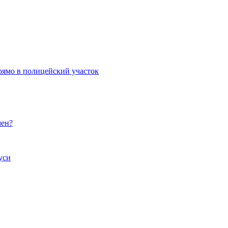
рямо в полицейский участок
мен?
уси