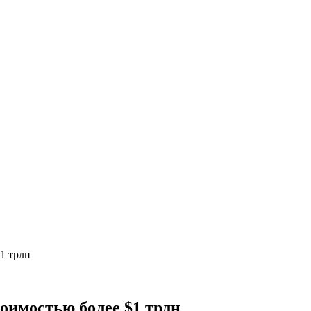
1 трлн
тоимостью более $1 трлн