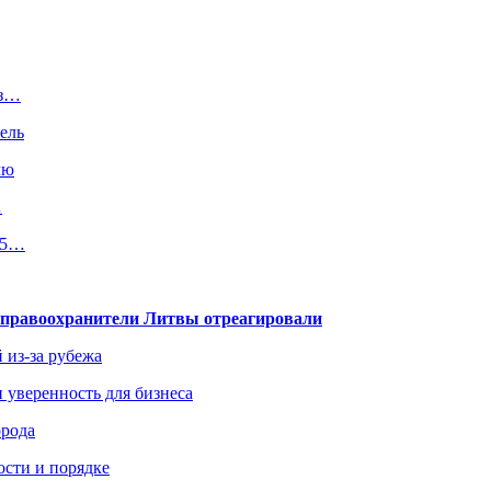
из…
ель
лю
…
15…
— правоохранители Литвы отреагировали
 из-за рубежа
и уверенность для бизнеса
орода
ости и порядке