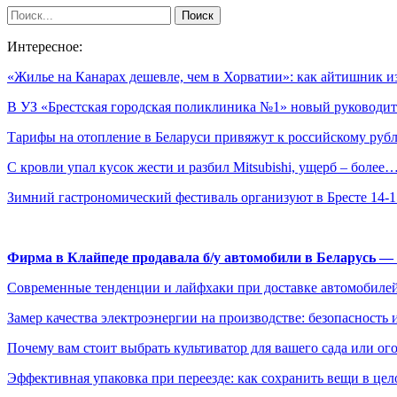
Интересное:
«Жилье на Канарах дешевле, чем в Хорватии»: как айтишник 
В УЗ «Брестская городская поликлиника №1» новый руководит
Тарифы на отопление в Беларуси привяжут к российскому руб
С кровли упал кусок жести и разбил Mitsubishi, ущерб – более
Зимний гастрономический фестиваль организуют в Бресте 14-
Фирма в Клайпеде продавала б/у автомобили в Беларусь 
Современные тенденции и лайфхаки при доставке автомобилей
Замер качества электроэнергии на производстве: безопасность 
Почему вам стоит выбрать культиватор для вашего сада или ог
Эффективная упаковка при переезде: как сохранить вещи в цел