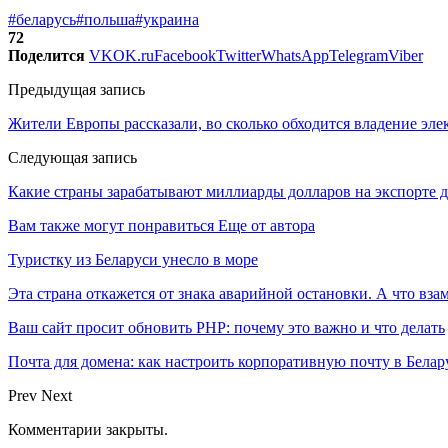
#беларусь
#польша
#украина
72
Поделится
VK
OK.ru
Facebook
Twitter
WhatsApp
Telegram
Viber
Предыдущая запись
Жители Европы рассказали, во сколько обходится владение эл
Следующая запись
Какие страны зарабатывают миллиарды долларов на экспорте 
Вам также могут понравиться
Еще от автора
Туристку из Беларуси унесло в море
Эта страна откажется от знака аварийной остановки. А что вза
Ваш сайт просит обновить PHP: почему это важно и что делать
Почта для домена: как настроить корпоративную почту в Белар
Prev
Next
Комментарии закрыты.