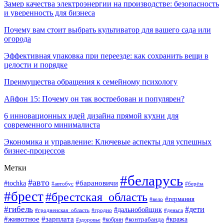
Замер качества электроэнергии на производстве: безопасность
и уверенность для бизнеса
Почему вам стоит выбрать культиватор для вашего сада или
огорода
Эффективная упаковка при переезде: как сохранить вещи в
целости и порядке
Преимущества обращения к семейному психологу
Айфон 15: Почему он так востребован и популярен?
6 инновационных идей дизайна прямой кухни для
современного минималиста
Экономика и управление: Ключевые аспекты для успешных
бизнес-процессов
Метки
#беларусь
#авто
#tochka
#барановичи
#берёза
#автобус
#брест
#брестская_область
#германия
#вело
#гибель
#дети
#дальнобойщик
#гродно
#деньга
#гродненская_область
#животное
#зарплата
#контрабанда
#кража
#кобрин
#здоровье