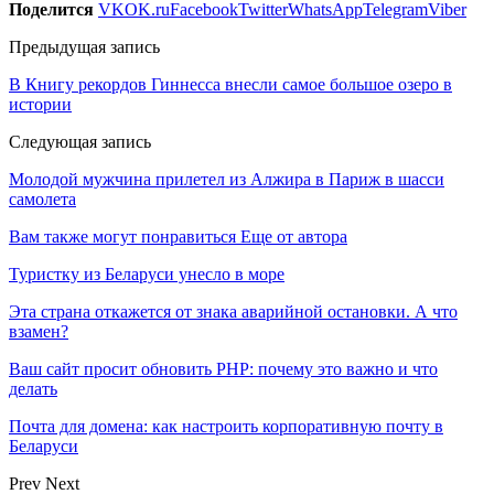
Поделится
VK
OK.ru
Facebook
Twitter
WhatsApp
Telegram
Viber
Предыдущая запись
В Книгу рекордов Гиннесса внесли самое большое озеро в
истории
Следующая запись
Молодой мужчина прилетел из Алжира в Париж в шасси
самолета
Вам также могут понравиться
Еще от автора
Туристку из Беларуси унесло в море
Эта страна откажется от знака аварийной остановки. А что
взамен?
Ваш сайт просит обновить PHP: почему это важно и что
делать
Почта для домена: как настроить корпоративную почту в
Беларуси
Prev
Next