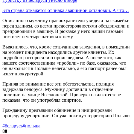
Туристку из Беларуси унесло в море
Эта страна откажется от знака аварийной остановки. А что…
Описанного мужчину правоохранители увидели на скамейке
перед зданием, со всеми предосторожностями обездвижили и
препроводили в машину. В рюкзаке у него нашли газовый
пистолет и четыре патрона к нему.
Выяснилось, что, кроме сотрудников заведения, в помещении
на момент инцидента находились другие клиенты. Их
подробно расспросили о происшедшем. А после того, как
нашего соотечественника «пробили» по базе, оказалось, что
он находился в Польше нелегально, а его паспорт ранее был
изъят прокуратурой.
Приняв во внимание все эти обстоятельства, полиция
задержала белоруса. Мужчину доставили в отделение
полиции на улице Ягеллонской. Проверка на алкотестере
показала, что он употреблял спиртное.
Гражданину предъявили обвинение и инициировали
процедуру депортации. Он уже покинул территорию Польши.
#беларусь
#польша
88