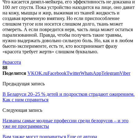
Что касается димпл-мейкера, его эффективность не доказана и
100 лет спустя. Пока устройство находится на лице, оно давит
на кожу, мышцы и жир, выжимая из тканей жидкость и
создавая временную вмятину. Но если приспособление
слишком тугое или носится слишком долго, ткань может
отмереть. А если повредится нерв, часть лица может остаться
парализованной. Правда, чтобы получить такие травмы,
нужно выдержать довольно сильную боль. Но, как и в любом
бьюти-эксперименте, есть те, кто воспринимает фразу
«красота требует жертв» слишком буквально.
#красота
88
Поделится
VK
OK.ru
Facebook
Twitter
WhatsApp
Telegram
Viber
Предыдущая запись
В Беларуси 20–25 % детей и подростков страдают ожирением.
Как с ним справиться
Следующая запись
Названы самые модные профессии среди белорусов – и это
уже не программисты
Вам также могут понравиться
Еще от автора