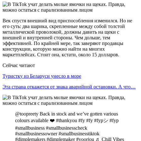
Век спустя внешний вид приспособления изменился. Но не
его суть: два шарика, скрепленные между собой толстой
металлической проволокой, должны давить на щеки с
внешней и внутренней стороны. Чем дольше, тем
эффективней. По крайней мере, так заверяют продавцы
конструкции, которую можно найти на многих
маркетплейсах. Стоит она, кстати, около 15 долларов.
Сейчас читают
Туристку из Беларуси унесло в море
Эта страна откажется от знака аварийной остановки. А что…
@toopreety Back in stock and we’ve gotten various
colours available ❤️ #thankyou #fy #fy #fypシ #fyp
#smallbusiness #smallbusinesscheck
#smallbusinessowner #smallbusinesstiktok
#dimplemakers #dimplemaker #voorjou ♬ Chill Vibes