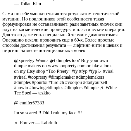
— Tollan Kim
Сами по себе ямочки считаются результатом генетической
мутации. Но поклонников этой особенности такая
формулировка не останавливает: ради заветных ямочек они
идут на косметические процедуры и пластические операции.
Для этого даже есть специальный термин: димплэктомия.
Операцию начали проводить еще в 60-х. Более простые
способы достижения результата — лифтинг-нити в щеках и
пирсинг на месте потенциальных ямочек.
@xpreetyy Wanna get dimples too? Buy your own
dimple makers on www.toopreety.com or take a look
on my Etsy shop “Too Preety” #fy #fyp #fypシ #viral
#viraal #toopreety #dimplemaker #dimplemakers
#dimples #pourtoi #furdich #voorjou #doityourself
#howto #howtogetdimples #dimplers #dimple ♬ White
Tee Sped — tezkko
@jennifer57383
Im so scared !! Did I ruin my face !!!
♬ Forever — Labrinth