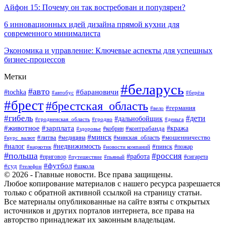
Айфон 15: Почему он так востребован и популярен?
6 инновационных идей дизайна прямой кухни для
современного минималиста
Экономика и управление: Ключевые аспекты для успешных
бизнес-процессов
Метки
#беларусь
#авто
#tochka
#барановичи
#берёза
#автобус
#брест
#брестская_область
#германия
#вело
#гибель
#дети
#дальнобойщик
#гродно
#деньга
#гродненская_область
#животное
#зарплата
#контрабанда
#кража
#кобрин
#здоровье
#минск
#литва
#минская_область
#мошенничество
#курс_валют
#медицина
#налог
#недвижимость
#пинск
#пожар
#наркотик
#новости компаний
#польша
#россия
#работа
#сигарета
#приговор
#путешествие
#пьяный
#футбол
#суд
#школа
#телефон
© 2026 - Главные новости. Все права защищены.
Любое копирование материалов с нашего ресурса разрешается
только с обратной активной ссылкой на страницу статьи.
Все материалы опубликованные на сайте взяты с открытых
источников и других порталов интернета, все права на
авторство принадлежат их законным владельцам.