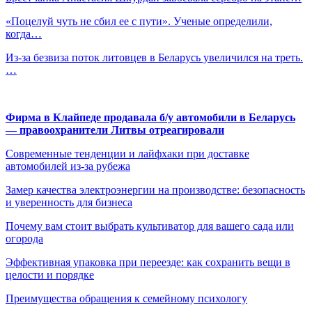
«Поцелуй чуть не сбил ее с пути». Ученые определили,
когда…
Из-за безвиза поток литовцев в Беларусь увеличился на треть.
…
Фирма в Клайпеде продавала б/у автомобили в Беларусь
— правоохранители Литвы отреагировали
Современные тенденции и лайфхаки при доставке
автомобилей из-за рубежа
Замер качества электроэнергии на производстве: безопасность
и уверенность для бизнеса
Почему вам стоит выбрать культиватор для вашего сада или
огорода
Эффективная упаковка при переезде: как сохранить вещи в
целости и порядке
Преимущества обращения к семейному психологу