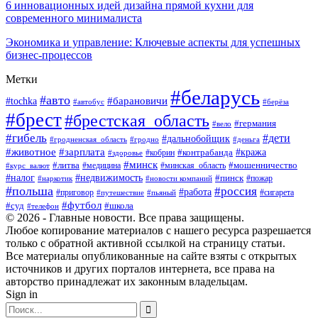
6 инновационных идей дизайна прямой кухни для
современного минималиста
Экономика и управление: Ключевые аспекты для успешных
бизнес-процессов
Метки
#беларусь
#авто
#tochka
#барановичи
#берёза
#автобус
#брест
#брестская_область
#германия
#вело
#гибель
#дети
#дальнобойщик
#гродно
#деньга
#гродненская_область
#животное
#зарплата
#контрабанда
#кража
#кобрин
#здоровье
#минск
#литва
#минская_область
#мошенничество
#курс_валют
#медицина
#налог
#недвижимость
#пинск
#пожар
#наркотик
#новости компаний
#польша
#россия
#работа
#сигарета
#приговор
#путешествие
#пьяный
#футбол
#суд
#школа
#телефон
© 2026 - Главные новости. Все права защищены.
Любое копирование материалов с нашего ресурса разрешается
только с обратной активной ссылкой на страницу статьи.
Все материалы опубликованные на сайте взяты с открытых
источников и других порталов интернета, все права на
авторство принадлежат их законным владельцам.
Sign in