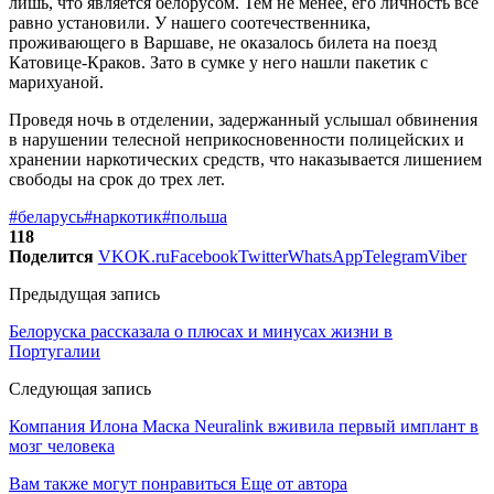
лишь, что является белорусом. Тем не менее, его личность все
равно установили. У нашего соотечественника,
проживающего в Варшаве, не оказалось билета на поезд
Катовице-Краков. Зато в сумке у него нашли пакетик с
марихуаной.
Проведя ночь в отделении, задержанный услышал обвинения
в нарушении телесной неприкосновенности полицейских и
хранении наркотических средств, что наказывается лишением
свободы на срок до трех лет.
#беларусь
#наркотик
#польша
118
Поделится
VK
OK.ru
Facebook
Twitter
WhatsApp
Telegram
Viber
Предыдущая запись
Белоруска рассказала о плюсах и минусах жизни в
Португалии
Следующая запись
Компания Илона Маска Neuralink вживила первый имплант в
мозг человека
Вам также могут понравиться
Еще от автора