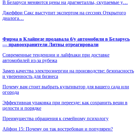
В Беларуси меняются цены на драгметаллы, скупаемые у…
Джеффри Сакс выступит экспертом на сессиях Открытого
диалога…
Фирма в Клайпеде продавала б/у автомобили в Беларусь
— правоохранители Литвы отреагировали
Современные тенденции и лайфхаки при доставке
автомобилей из-за рубежа
Замер качества электроэнергии на производстве: безопасность
и уверенность для бизнеса
Почему вам стоит выбрать культиватор для вашего сада или
огорода
Эффективная упаковка при переезде: как сохранить вещи в
целости и порядке
Преимущества обращения к семейному психологу
Айфон 15: Почему он так востребован и популярен?